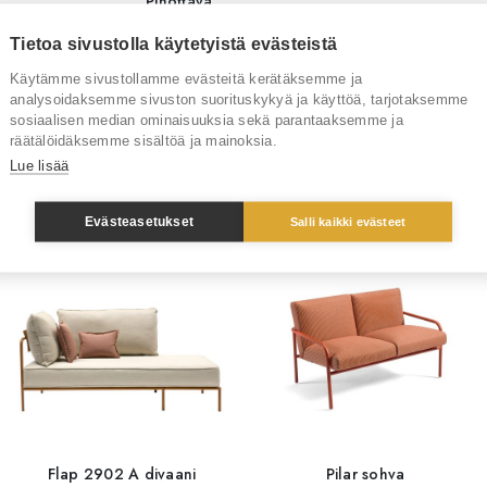
Pinottava
Tietoa sivustolla käytetyistä evästeistä
Toimitusaika
6-8 
Käytämme sivustollamme evästeitä kerätäksemme ja
Tuotenumero
RT1
analysoidaksemme sivuston suorituskykyä ja käyttöä, tarjotaksemme
sosiaalisen median ominaisuuksia sekä parantaaksemme ja
räätälöidäksemme sisältöä ja mainoksia.
Lue lisää
Sinua saattaisi kiinnostaa myös
Evästeasetukset
Salli kaikki evästeet
Flap 2902 A divaani
Pilar sohva