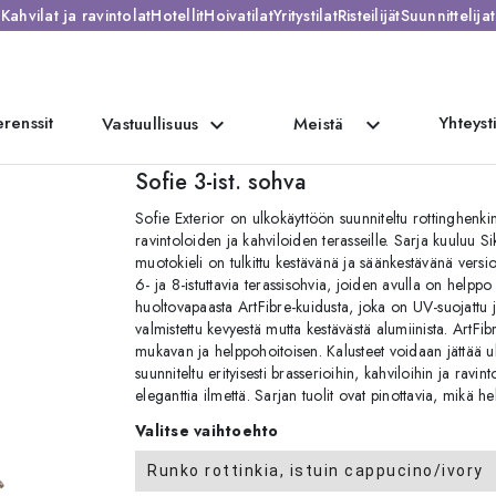
Kahvilat ja ravintolat
Hotellit
Hoivatilat
Yritystilat
Risteilijät
Suunnittelijat
renssit
Yhteyst
expand_more
expand_more
Vastuullisuus
Meistä
Sofie 3-ist. sohva
Sofie Exterior on ulkokäyttöön suunniteltu rottinghenkin
ravintoloiden ja kahviloiden terasseille. Sarja kuuluu 
muotokieli on tulkittu kestävänä ja säänkestävänä versio
6- ja 8-istuttavia terassisohvia, joiden avulla on helppo
huoltovapaasta ArtFibre-kuidusta, joka on UV-suojattu
valmistettu kevyestä mutta kestävästä alumiinista. ArtFib
mukavan ja helppohoitoisen. Kalusteet voidaan jättää ul
suunniteltu erityisesti brasserioihin, kahviloihin ja ravin
eleganttia ilmettä. Sarjan tuolit ovat pinottavia, mikä hel
Valitse vaihtoehto
Runko rottinkia, istuin cappucino/ivory