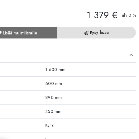
1 379 €
alv 0 %
Kysy lisää
Lisää muistilistalle
1 600 mm
600 mm
890 mm
450 mm
Kyllä