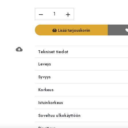
remove
add
Lisää tarjouskoriin
cloud_download
Tekniset tiedot
Leveys
Syvyys
Korkeus
Istuinkorkeus
Soveltuu ulkokäyttöön