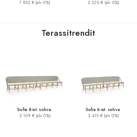
1 832 € (alv 0%)
2 220 € (alv 0%)
Terassitrendit
Sofie 8-ist. sohva
Sofie 6-ist. sohva
3 109 € (alv 0%)
2 415 € (alv 0%)