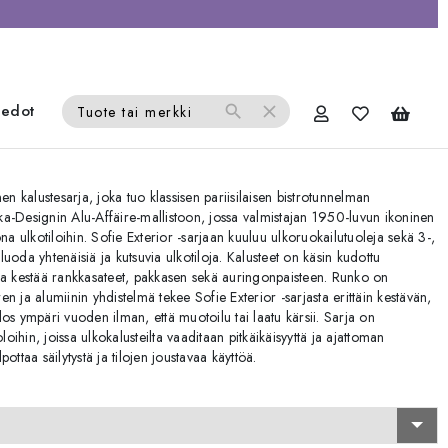
iedot
search
close
Tuote tai merkki
en kalustesarja, joka tuo klassisen pariisilaisen bistrotunnelman
Sika-Designin Alu-Affäire-mallistoon, jossa valmistajan 1950-luvun ikoninen
na ulkotiloihin. Sofie Exterior -sarjaan kuuluu ulkoruokailutuoleja sekä 3-,
 luoda yhtenäisiä ja kutsuvia ulkotiloja. Kalusteet on käsin kudottu
 ja kestää rankkasateet, pakkasen sekä auringonpaisteen. Runko on
ren ja alumiinin yhdistelmä tekee Sofie Exterior -sarjasta erittäin kestävän,
os ympäri vuoden ilman, että muotoilu tai laatu kärsii. Sarja on
toloihin, joissa ulkokalusteilta vaaditaan pitkäikäisyyttä ja ajattoman
pottaa säilytystä ja tilojen joustavaa käyttöä.