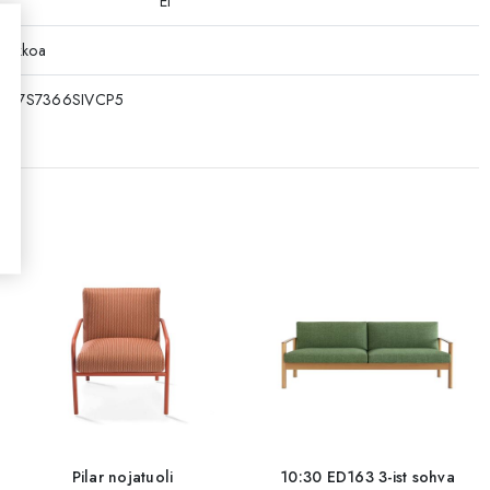
Ei
viikkoa
097S7366SIVCP5
Pilar nojatuoli
10:30 ED163 3-ist sohva