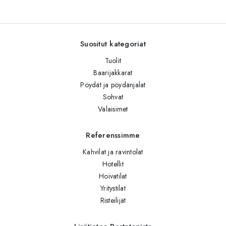
Suositut kategoriat
Tuolit
Baarijakkarat
Pöydät ja pöydänjalat
Sohvat
Valaisimet
Referenssimme
Kahvilat ja ravintolat
Hotellit
Hoivatilat
Yritystilat
Risteilijät