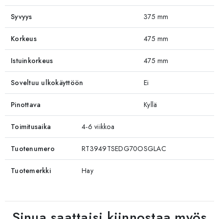
Syvyys
375 mm
Korkeus
475 mm
Istuinkorkeus
475 mm
Soveltuu ulkokäyttöön
Ei
Pinottava
Kyllä
Toimitusaika
4-6 viikkoa
Tuotenumero
RT3949TSEDG70OSGLAC
Tuotemerkki
Hay
Sinua saattaisi kiinnostaa myös