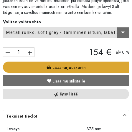
Jakkaran istuin on valmistettu muotoon puristetusta polypropeenista, joka
voidaan myös viimeistellä useilla eri väreillä. Moderni ja kevyt Soft
Edge -sarja soveltuu mainiosti niin ravintolaan kuin kahviloihin.
Valitse vaihtoehto
Metallirunko, soft grey - tamminen istuin, lakattu
154 €
remove
add
alv 0 %
Lisää tarjouskoriin
Lisää muistilistalle
Kysy lisää
Tekniset tiedot
Leveys
375 mm