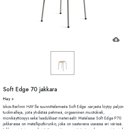
cloud_download
Soft Edge 70 jakkara
Hay »
Iskos-Berlinin HAY:lle suunnittelemasta Soft Edge -sarjasta löytyy paljon
tuolimalleja, joita yhdistää pehmeä, orgaaninen muotokieli,
monikäyttöisyys sekä laadukkaat materiaalit. Matalassa Soft Edge P70
jakkarassa on metalliputkirunko, joka on saatavana useassa eri värissä.