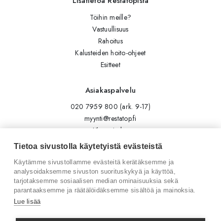
Lisätietoa Restatopista
Töihin meille?
Vastuullisuus
Rahoitus
Kalusteiden hoito-ohjeet
Esitteet
Asiakaspalvelu
020 7959 800 (ark. 9-17)
myynti@restatop.fi
Yhteystiedot
Lähetä viesti
Tietoa sivustolla käytetyistä evästeistä
Käytämme sivustollamme evästeitä kerätäksemme ja
Seuraa meitä
analysoidaksemme sivuston suorituskykyä ja käyttöä,
tarjotaksemme sosiaalisen median ominaisuuksia sekä
Tilaa uutiskirje
parantaaksemme ja räätälöidäksemme sisältöä ja mainoksia.
Instagram
Lue lisää
LinkedIn
Facebook