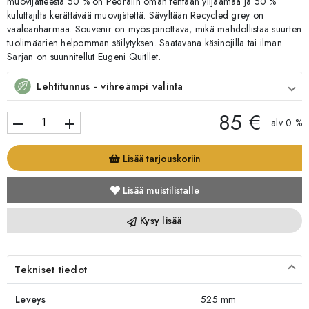
muovijätteestä 50 % on Pedralin oman tehtaan ylijäämää ja 50 %
kuluttajilta kerättävää muovijätettä. Sävyltään Recycled grey on
vaaleanharmaa. Souvenir on myös pinottava, mikä mahdollistaa suurten
tuolimäärien helpomman säilytyksen. Saatavana käsinojilla tai ilman.
Sarjan on suunnitellut Eugeni Quitllet.
Lehtitunnus - vihreämpi valinta
85 €
remove
add
alv 0 %
Lisää tarjouskoriin
Lisää muistilistalle
Kysy lisää
Tekniset tiedot
Leveys
525 mm