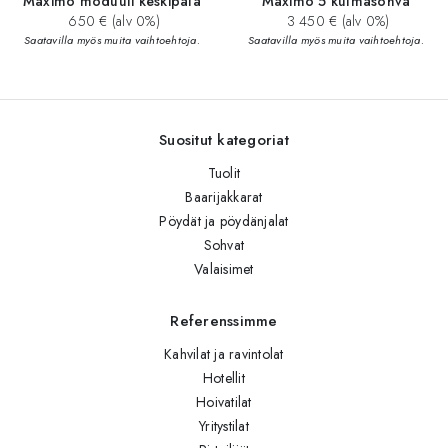
Maximo moduuli keskipala
Maximo 5 kulmasohva
650 € (alv 0%)
3 450 € (alv 0%)
Saatavilla myös muita vaihtoehtoja.
Saatavilla myös muita vaihtoehtoja.
Suositut kategoriat
Tuolit
Baarijakkarat
Pöydät ja pöydänjalat
Sohvat
Valaisimet
Referenssimme
Kahvilat ja ravintolat
Hotellit
Hoivatilat
Yritystilat