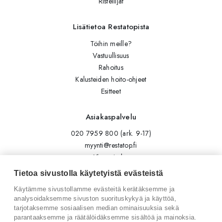
Risteilijät
Lisätietoa Restatopista
Töihin meille?
Vastuullisuus
Rahoitus
Kalusteiden hoito-ohjeet
Esitteet
Asiakaspalvelu
020 7959 800 (ark. 9-17)
myynti@restatop.fi
Yhteystiedot
Lähetä viesti
Tietoa sivustolla käytetyistä evästeistä
Käytämme sivustollamme evästeitä kerätäksemme ja
Seuraa meitä
analysoidaksemme sivuston suorituskykyä ja käyttöä,
tarjotaksemme sosiaalisen median ominaisuuksia sekä
Tilaa uutiskirje
parantaaksemme ja räätälöidäksemme sisältöä ja mainoksia.