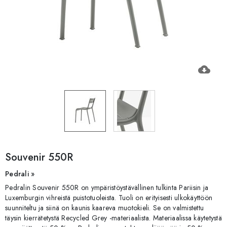
cloud_download
Souvenir 550R
Pedrali »
Pedralin Souvenir 550R on ympäristöystävällinen tulkinta Pariisin ja
Luxemburgin vihreistä puistotuoleista. Tuoli on erityisesti ulkokäyttöön
suunniteltu ja siinä on kaunis kaareva muotokieli. Se on valmistettu
täysin kierrätetystä Recycled Grey -materiaalista. Materiaalissa käytetystä