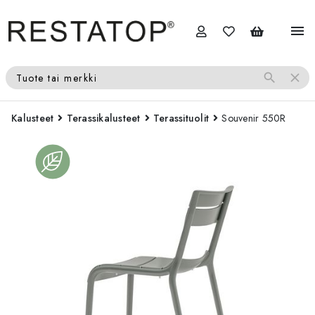
menu
search
close
Tuote tai merkki
Kalusteet
Terassikalusteet
Terassituolit
Souvenir 550R