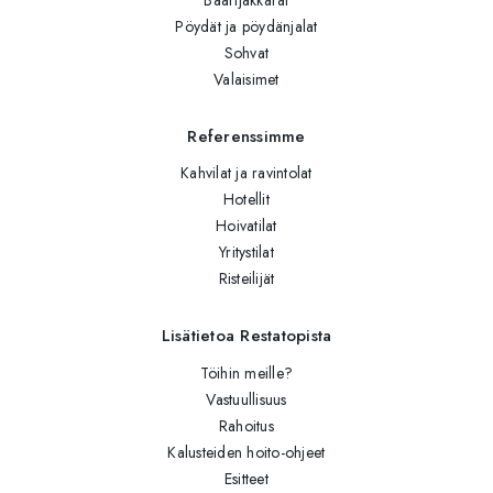
Baarijakkarat
Pöydät ja pöydänjalat
Sohvat
Valaisimet
Referenssimme
Kahvilat ja ravintolat
Hotellit
Hoivatilat
Yritystilat
Risteilijät
Lisätietoa Restatopista
Töihin meille?
Vastuullisuus
Rahoitus
Kalusteiden hoito-ohjeet
Esitteet