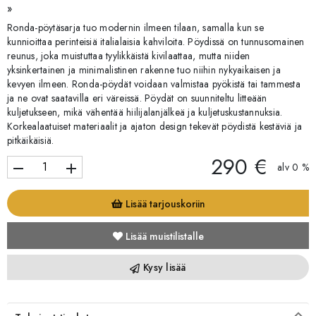
»
Ronda-pöytäsarja tuo modernin ilmeen tilaan, samalla kun se
kunnioittaa perinteisiä italialaisia kahviloita. Pöydissä on tunnusomainen
reunus, joka muistuttaa tyylikkäistä kivilaattaa, mutta niiden
yksinkertainen ja minimalistinen rakenne tuo niihin nykyaikaisen ja
kevyen ilmeen. Ronda-pöydät voidaan valmistaa pyökistä tai tammesta
ja ne ovat saatavilla eri väreissä. Pöydät on suunniteltu litteään
kuljetukseen, mikä vähentää hiilijalanjälkeä ja kuljetuskustannuksia.
Korkealaatuiset materiaalit ja ajaton design tekevät pöydistä kestäviä ja
pitkäikäisiä.
290 €
remove
add
alv 0 %
Lisää tarjouskoriin
Lisää muistilistalle
Kysy lisää