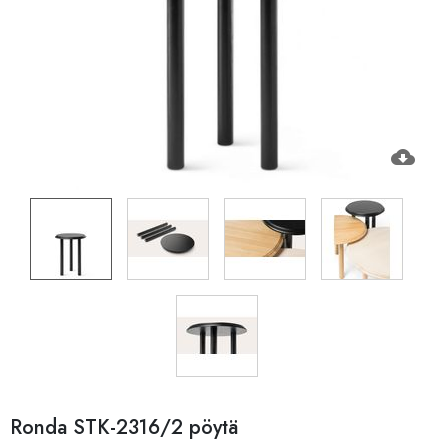
cloud_download
Ronda STK-2316/2 pöytä