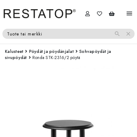
menu
search
close
Tuote tai merkki
Kalusteet
Pöydät ja pöydänjalat
Sohvapöydät ja
sivupöydät
Ronda STK-2316/2 pöytä