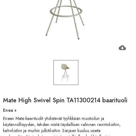
cloud_download
Mate High Swivel Spin TA11300214 baarituoli
Enea »
Enean Mate-baarituolit yhdistävät tyylikkään muotoilun ja
käytännöllisyyden, tehden niistä täydellisen valinnan ravintoloihin,
kahviloihin ja muihin julkitiloihin. Sarjaan kuuluu useita