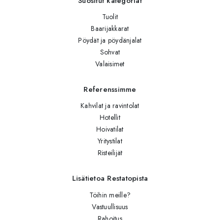
Suositut kategoriat
Tuolit
Baarijakkarat
Pöydät ja pöydänjalat
Sohvat
Valaisimet
Referenssimme
Kahvilat ja ravintolat
Hotellit
Hoivatilat
Yritystilat
Risteilijät
Lisätietoa Restatopista
Töihin meille?
Vastuullisuus
Rahoitus