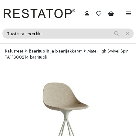
menu
search
close
Tuote tai merkki
Kalusteet
Baarituolit ja baarijakkarat
Mate High Swivel Spin
TA11300214 baarituoli