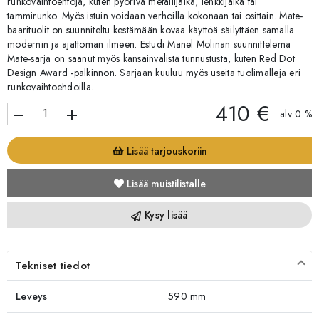
runkovaihtoehtoja, kuten pyörivä metallijalka, lenkkijalka tai
tammirunko. Myös istuin voidaan verhoilla kokonaan tai osittain. Mate-
baarituolit on suunniteltu kestämään kovaa käyttöä säilyttäen samalla
modernin ja ajattoman ilmeen. Estudi Manel Molinan suunnittelema
Mate-sarja on saanut myös kansainvälistä tunnustusta, kuten Red Dot
Design Award -palkinnon. Sarjaan kuuluu myös useita tuolimalleja eri
runkovaihtoehdoilla.
410 €
remove
add
alv 0 %
Lisää tarjouskoriin
Lisää muistilistalle
Kysy lisää
Tekniset tiedot
Leveys
590 mm