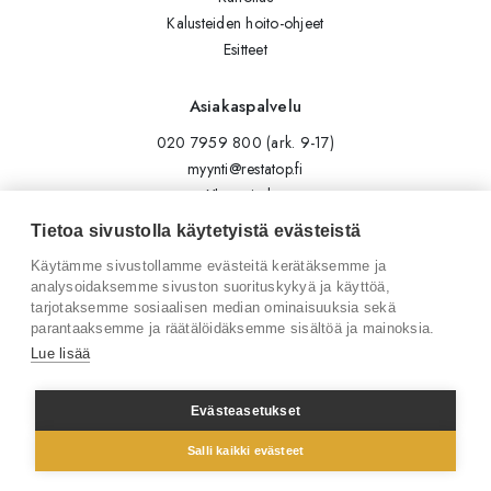
Kalusteiden hoito-ohjeet
Esitteet
Asiakaspalvelu
020 7959 800 (ark. 9-17)
myynti@restatop.fi
Yhteystiedot
Lähetä viesti
Tietoa sivustolla käytetyistä evästeistä
Käytämme sivustollamme evästeitä kerätäksemme ja
Seuraa meitä
analysoidaksemme sivuston suorituskykyä ja käyttöä,
tarjotaksemme sosiaalisen median ominaisuuksia sekä
Tilaa uutiskirje
parantaaksemme ja räätälöidäksemme sisältöä ja mainoksia.
Instagram
Lue lisää
LinkedIn
Facebook
Evästeasetukset
Salli kaikki evästeet
© 2026 Restatop Oy
Tietosuojaseloste