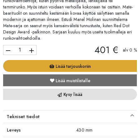
runkovaihtoehtoja, kuten pyörivä metallijalka, lenkkijalka tai
tammirunko. Myös istuin voidaan verhoilla kokonaan tai osittain. Mate-
baarituolit on suunniteltu kestämään kovaa käyttöä säilyttäen samalla
modernin ja ajattoman ilmeen. Estudi Manel Molinan suunnittelema
Mate-sarja on saanut myös kansainvälistä tunnustusta, kuten Red Dot
Design Award -palkinnon. Sarjaan kuuluu myös useita tuolimalleja eri
runkovaihtoehdoilla.
401 €
remove
add
alv 0 %
Lisää tarjouskoriin
Lisää muistilistalle
Kysy lisää
Tekniset tiedot
Leveys
430 mm