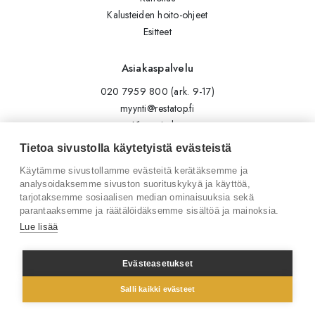
Kalusteiden hoito-ohjeet
Esitteet
Asiakaspalvelu
020 7959 800 (ark. 9-17)
myynti@restatop.fi
Yhteystiedot
Lähetä viesti
Tietoa sivustolla käytetyistä evästeistä
Käytämme sivustollamme evästeitä kerätäksemme ja
Seuraa meitä
analysoidaksemme sivuston suorituskykyä ja käyttöä,
tarjotaksemme sosiaalisen median ominaisuuksia sekä
Tilaa uutiskirje
parantaaksemme ja räätälöidäksemme sisältöä ja mainoksia.
Instagram
Lue lisää
LinkedIn
Facebook
Evästeasetukset
Salli kaikki evästeet
© 2026 Restatop Oy
Tietosuojaseloste