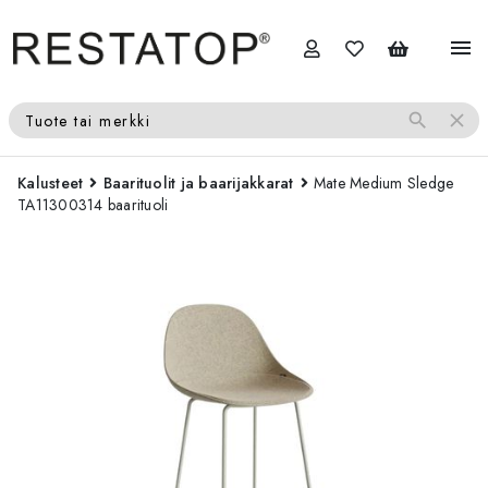
menu
search
close
Tuote tai merkki
Kalusteet
Baarituolit ja baarijakkarat
Mate Medium Sledge
TA11300314 baarituoli