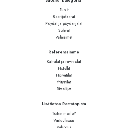
Suositut kategoriat
Tuolit
Baarijakkarat
Pöydät ja pöydänjalat
Sohvat
Valaisimet
Referenssimme
Kahvilat ja ravintolat
Hotellit
Hoivatilat
Yritystilat
Risteilijät
Lisätietoa Restatopista
Töihin meille?
Vastuullisuus
Rahoitus