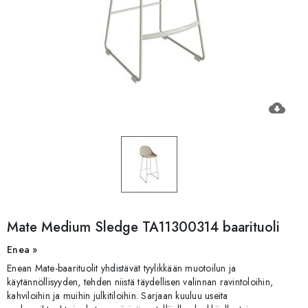
cloud_download
Mate Medium Sledge TA11300314 baarituoli
Enea »
Enean Mate-baarituolit yhdistävät tyylikkään muotoilun ja
käytännöllisyyden, tehden niistä täydellisen valinnan ravintoloihin,
kahviloihin ja muihin julkitiloihin. Sarjaan kuuluu useita