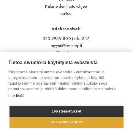
Kalusteiden hoito-ohjeet
Esitteet
Asiakaspalvelu
020 7959 800 (ark. 9-17)
myynti@restatop.fi
Yhteystiedot
Lähetä viesti
Tietoa sivustolla käytetyistä evästeistä
Käytämme sivustollamme evästeitä kerätäksemme ja
Seuraa meitä
analysoidaksemme sivuston suorituskykyä ja käyttöä,
tarjotaksemme sosiaalisen median ominaisuuksia sekä
Tilaa uutiskirje
parantaaksemme ja räätälöidäksemme sisältöä ja mainoksia.
Instagram
Lue lisää
LinkedIn
Facebook
Evästeasetukset
Salli kaikki evästeet
© 2026 Restatop Oy
Tietosuojaseloste