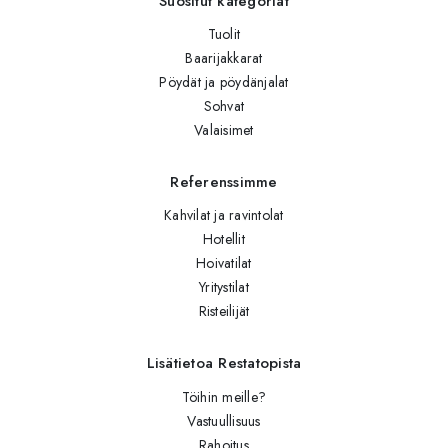
Suositut kategoriat
Tuolit
Baarijakkarat
Pöydät ja pöydänjalat
Sohvat
Valaisimet
Referenssimme
Kahvilat ja ravintolat
Hotellit
Hoivatilat
Yritystilat
Risteilijät
Lisätietoa Restatopista
Töihin meille?
Vastuullisuus
Rahoitus