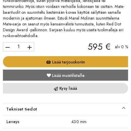
runkovaihtoehtoja, kuten pyörivä metallijalka, lenkkijalka tai
tammirunko. Myös istuin voidaan verhoilla kokonaan tai osittain. Mate-
baarituolit on suunniteltu kestämään kovaa käyttöä säilyttäen samalla
modernin ja ajattoman ilmeen. Estudi Manel Molinan suunnittelema
Mate-sarja on saanut myös kansainvälistä tunnustusta, kuten Red Dot
Design Award -palkinnon. Sarjaan kuuluu myös useita tuolimalleja eri
runkovaihtoehdoilla.
595 €
remove
add
alv 0 %
Lisää tarjouskoriin
Lisää muistilistalle
Kysy lisää
Tekniset tiedot
Leveys
430 mm