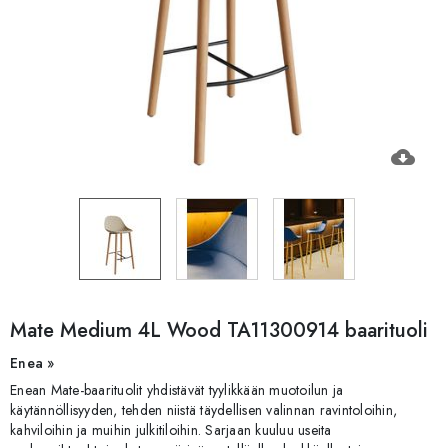
cloud_download
Mate Medium 4L Wood TA11300914 baarituoli
Enea »
Enean Mate-baarituolit yhdistävät tyylikkään muotoilun ja
käytännöllisyyden, tehden niistä täydellisen valinnan ravintoloihin,
kahviloihin ja muihin julkitiloihin. Sarjaan kuuluu useita