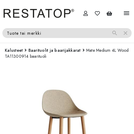
menu
search
close
Tuote tai merkki
Kalusteet
Baarituolit ja baarijakkarat
Mate Medium 4L Wood
TA11300914 baarituoli