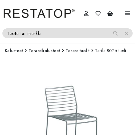
menu
search
close
Tuote tai merkki
Kalusteet
Terassikalusteet
Terassituolit
Tarifa 8026 tuoli