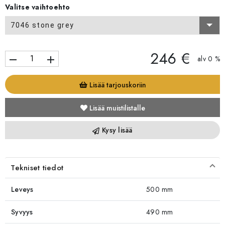
Valitse vaihtoehto
7046 stone grey
246 €
remove
add
alv 0 %
Lisää tarjouskoriin
Lisää muistilistalle
Kysy lisää
Tekniset tiedot
Leveys
500 mm
Syvyys
490 mm