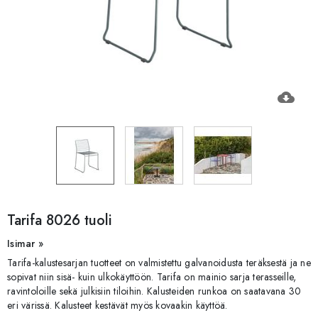
cloud_download
Tarifa 8026 tuoli
Isimar »
Tarifa-kalustesarjan tuotteet on valmistettu galvanoidusta teräksestä ja ne
sopivat niin sisä- kuin ulkokäyttöön. Tarifa on mainio sarja terasseille,
ravintoloille sekä julkisiin tiloihin. Kalusteiden runkoa on saatavana 30
eri värissä. Kalusteet kestävät myös kovaakin käyttöä.