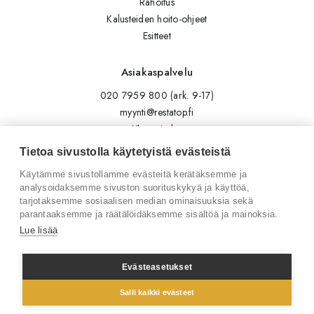
Rahoitus
Kalusteiden hoito-ohjeet
Esitteet
Asiakaspalvelu
020 7959 800 (ark. 9-17)
myynti@restatop.fi
Yhteystiedot
Lähetä viesti
Tietoa sivustolla käytetyistä evästeistä
Käytämme sivustollamme evästeitä kerätäksemme ja
Seuraa meitä
analysoidaksemme sivuston suorituskykyä ja käyttöä,
tarjotaksemme sosiaalisen median ominaisuuksia sekä
Tilaa uutiskirje
parantaaksemme ja räätälöidäksemme sisältöä ja mainoksia.
Instagram
Lue lisää
LinkedIn
Facebook
Evästeasetukset
Salli kaikki evästeet
© 2026 Restatop Oy