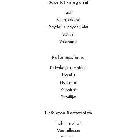
Suositut kategoriat
Tuolit
Baarijakkarat
Pöydät ja pöydänjalat
Sohvat
Valaisimet
Referenssimme
Kahvilat ja ravintolat
Hotellit
Hoivatilat
Yritystilat
Risteilijät
Lisätietoa Restatopista
Töihin meille?
Vastuullisuus