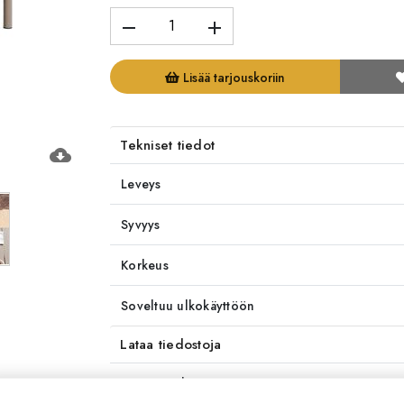
remove
add
Lisää tarjouskoriin
Tekniset tiedot
cloud_download
Leveys
Syvyys
Korkeus
Soveltuu ulkokäyttöön
Lataa tiedostoja
Toimitusaika
4-6 v