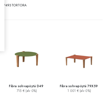
188P493TORTORA
Fibra sohvapöytä D49
Fibra sohvapöytä 79X59
715 € (alv 0%)
1 001 € (alv 0%)