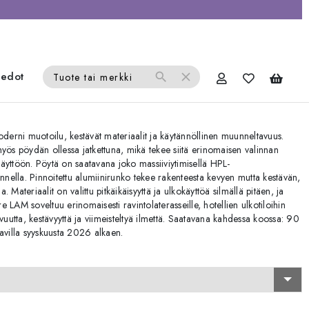
iedot
search
close
Tuote tai merkki
oderni muotoilu, kestävät materiaalit ja käytännöllinen muunneltavuus.
myös pöydän ollessa jatkettuna, mikä tekee siitä erinomaisen valinnan
 käyttöön. Pöytä on saatavana joko massiiviytimisellä HPL-
annella. Pinnoitettu alumiinirunko tekee rakenteesta kevyen mutta kestävän,
lla. Materiaalit on valittu pitkäikäisyyttä ja ulkokäyttöä silmällä pitäen, ja
 LAM soveltuu erinomaisesti ravintolaterasseille, hotellien ulkotiloihin
vuutta, kestävyyttä ja viimeisteltyä ilmettä. Saatavana kahdessa koossa: 90
villa syyskuusta 2026 alkaen.