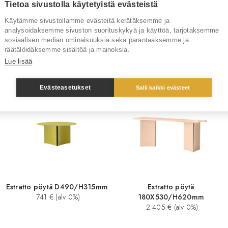
Tietoa sivustolla käytetyistä evästeistä
Tuotenumero
RT4
Käytämme sivustollamme evästeitä kerätäksemme ja
analysoidaksemme sivuston suorituskykyä ja käyttöä, tarjotaksemme
sosiaalisen median ominaisuuksia sekä parantaaksemme ja
räätälöidäksemme sisältöä ja mainoksia.
Sinua saattaisi kiinnostaa myös
Lue lisää
Evästeasetukset
Salli kaikki evästeet
Estratto pöytä D490/H315mm
Estratto pöytä
741 € (alv 0%)
180X530/H620mm
2 405 € (alv 0%)