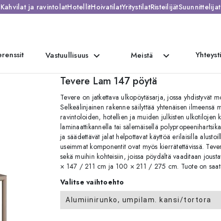
Kahvilat ja ravintolat
Hotellit
Hoivatilat
Yritystilat
Risteilijät
Suunnittelijat
renssit
Yhteyst
expand_more
expand_more
Vastuullisuus
Meistä
Lam 147 pöytä
Tevere Lam 147 pöytä
Tevere on jatkettava ulkopöytäsarja, jossa yhdistyvät m
Selkeälinjainen rakenne säilyttää yhtenäisen ilmeensä 
ravintoloiden, hotellien ja muiden julkisten ulkotilojen
laminaattikannella tai sälemäisellä polypropeenihartsik
ja säädettävät jalat helpottavat käyttöä erilaisilla alustoi
useimmat komponentit ovat myös kierrätettävissä. Tevere
sekä muihin kohteisiin, joissa pöydältä vaaditaan jousta
× 147 / 211 cm ja 100 × 211 / 275 cm. Tuote on saata
Valitse vaihtoehto
Alumiinirunko, umpilam. kansi/tortora