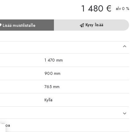
1 480 €
alv 0 %
Kysy lisää
Lisää muistilistalle
1 470 mm
900 mm
765 mm
Kyllä
iikkoa