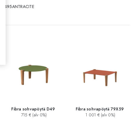
8P495ANTRACITE
Fibra sohvapöytä D49
Fibra sohvapöytä 79X59
715 € (alv 0%)
1 001 € (alv 0%)