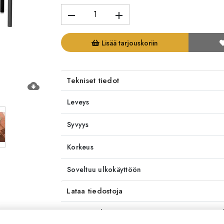
remove
add
Lisää tarjouskoriin
Tekniset tiedot
cloud_download
Leveys
Syvyys
Korkeus
Soveltuu ulkokäyttöön
Lataa tiedostoja
Toimitusaika
4-6 vi