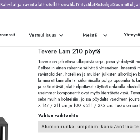
Kahvilat ja ravintolat
Hotellit
Hoivatilat
Yritystilat
Risteilijät
Suunnittelijat
renssit
Yhteyst
expand_more
expand_more
Vastuullisuus
Meistä
Lam 210 pöytä
Tevere Lam 210 pöytä
Tevere on jatkettava ulkopöytäsarja, jossa yhdistyvät m
Selkeälinjainen rakenne säilyttää yhtenäisen ilmeensä 
ravintoloiden, hotellien ja muiden julkisten ulkotilojen
laminaattikannella tai sälemäisellä polypropeenihartsik
ja säädettävät jalat helpottavat käyttöä erilaisilla alustoi
useimmat komponentit ovat myös kierrätettävissä. Tevere
sekä muihin kohteisiin, joissa pöydältä vaaditaan jousta
× 147 / 211 cm ja 100 × 211 / 275 cm. Tuote on saata
Valitse vaihtoehto
Alumiinirunko, umpilam. kansi/antracite