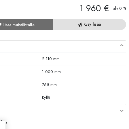
1 960 €
alv 0 %
Kysy lisää
Lisää muistilistalle
2 110 mm
1 000 mm
765 mm
Kyllä
ikkoa