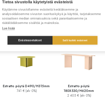
Tietoa sivustolla käytetyistä evästeistä
Tuotenumero
RT418
Käytämme sivustollamme evästeitä kerätäksemme ja
analysoidaksemme sivuston suorituskykyä ja käyttöä, tarjotaksemme
sosiaalisen median ominaisuuksia sekä parantaaksemme ja
räätälöidäksemme sisältöä ja mainoksia.
Sinua saattaisi kiinnostaa myös
Lue lisää
Evästeasetukset
Salli kaikki evästeet
Estratto pöytä D490/H315mm
Estratto pöytä
741 € (alv 0%)
180X530/H620mm
2 405 € (alv 0%)