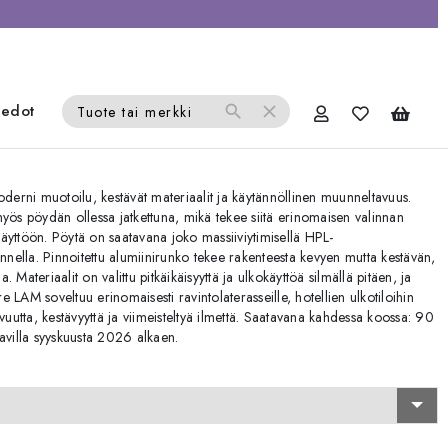
iedot
search
close
Tuote tai merkki
oderni muotoilu, kestävät materiaalit ja käytännöllinen muunneltavuus.
myös pöydän ollessa jatkettuna, mikä tekee siitä erinomaisen valinnan
 käyttöön. Pöytä on saatavana joko massiiviytimisellä HPL-
annella. Pinnoitettu alumiinirunko tekee rakenteesta kevyen mutta kestävän,
lla. Materiaalit on valittu pitkäikäisyyttä ja ulkokäyttöä silmällä pitäen, ja
 LAM soveltuu erinomaisesti ravintolaterasseille, hotellien ulkotiloihin
vuutta, kestävyyttä ja viimeisteltyä ilmettä. Saatavana kahdessa koossa: 90
villa syyskuusta 2026 alkaen.