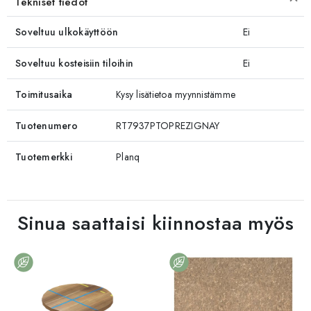
Tekniset tiedot
Soveltuu ulkokäyttöön
Ei
Soveltuu kosteisiin tiloihin
Ei
Toimitusaika
Kysy lisätietoa myynnistämme
Tuotenumero
RT7937PTOPREZIGNAY
Tuotemerkki
Planq
Sinua saattaisi kiinnostaa myös