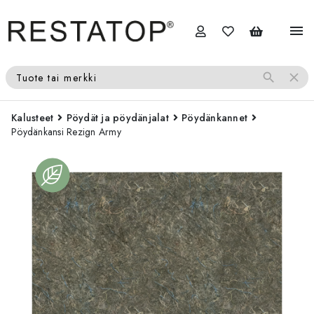
menu
search
close
Tuote tai merkki
Kalusteet
Pöydät ja pöydänjalat
Pöydänkannet
Pöydänkansi Rezign Army