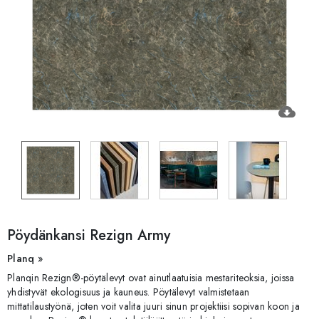
cloud_download
Pöydänkansi Rezign Army
Planq »
Planqin Rezign®-pöytälevyt ovat ainutlaatuisia mestariteoksia, joissa
yhdistyvät ekologisuus ja kauneus. Pöytälevyt valmistetaan
mittatilaustyönä, joten voit valita juuri sinun projektiisi sopivan koon ja