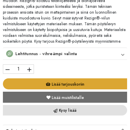
muodon. Rezign® koostuu tekstiilijätteestä ja biohajoavasta
sideaineesta, jotka puristetaan kiinteäksi levyksi. Tämän teknisen
prosessin ansiosta istuin on mattapintainen ja siinä on luonnollinen
kuiduista muodostuva kuvio. Sävyt määräytyvät Rezign®-viilun
valmistukseen käytettyjen materiaalien mukaan. Tämän pöytälevyn
valmistukseen on käytetty biopohjaisia ja uusiutuvia kuituja. Materiaalista
voidaan valmistaa suorakulmaisia, neliskulmaisia, pyöreitä sekä
soikeitakin pöytiä. Kysy tarjous Rezign®-pöytälevyistä myynnistämme.
Lehtitunnus - vihreämpi valinta
remove
add
Lisää tarjouskoriin
Lisää muistilistalle
Kysy lisää