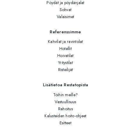
Pöydät ja pöydänjalat
Sohvat
Valaisimet
Referenssimme
Kahvilat ja ravintolat
Hotellit
Hoivatilat
Yritystilat
Risteilijät
Lisätietoa Restatopista
Töihin meille?
Vastuullisuus
Rahoitus
Kalusteiden hoito-ohjeet
Esitteet