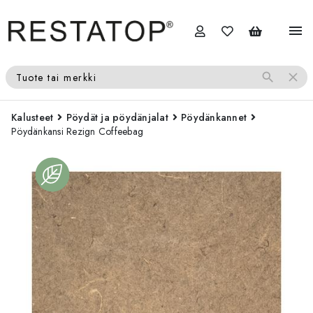
menu
search
close
Tuote tai merkki
Kalusteet
Pöydät ja pöydänjalat
Pöydänkannet
Pöydänkansi Rezign Coffeebag