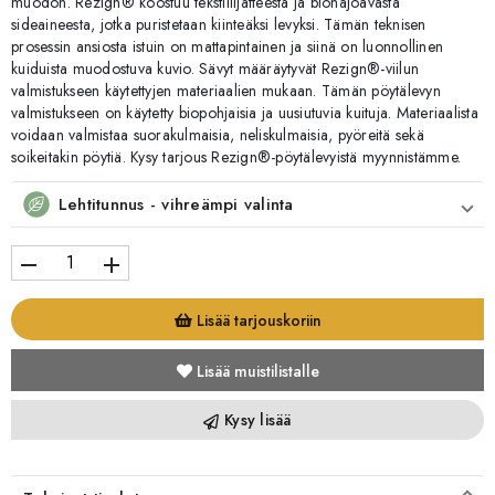
muodon. Rezign® koostuu tekstiilijätteestä ja biohajoavasta
sideaineesta, jotka puristetaan kiinteäksi levyksi. Tämän teknisen
prosessin ansiosta istuin on mattapintainen ja siinä on luonnollinen
kuiduista muodostuva kuvio. Sävyt määräytyvät Rezign®-viilun
valmistukseen käytettyjen materiaalien mukaan. Tämän pöytälevyn
valmistukseen on käytetty biopohjaisia ja uusiutuvia kuituja. Materiaalista
voidaan valmistaa suorakulmaisia, neliskulmaisia, pyöreitä sekä
soikeitakin pöytiä. Kysy tarjous Rezign®-pöytälevyistä myynnistämme.
Lehtitunnus - vihreämpi valinta
remove
add
Lisää tarjouskoriin
Lisää muistilistalle
Kysy lisää