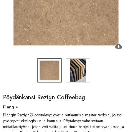
cloud_download
Pöydänkansi Rezign Coffeebag
Planq »
Planqin Rezign®-pöytälevyt ovat ainutlaatuisia mestariteoksia, joissa
yhdistyvät ekologisuus ja kauneus. Pöytälevyt valmistetaan
mittatilaustyönä, joten voit valita juuri sinun projektiisi sopivan koon ja