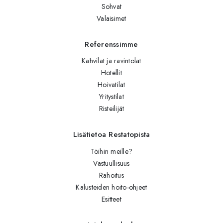
Sohvat
Valaisimet
Referenssimme
Kahvilat ja ravintolat
Hotellit
Hoivatilat
Yritystilat
Risteilijät
Lisätietoa Restatopista
Töihin meille?
Vastuullisuus
Rahoitus
Kalusteiden hoito-ohjeet
Esitteet