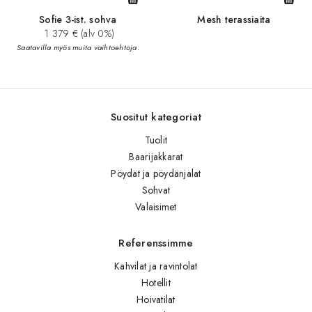
Sofie 3-ist. sohva
Mesh terassiaita
1 379 € (alv 0%)
Saatavilla myös muita vaihtoehtoja.
Suositut kategoriat
Tuolit
Baarijakkarat
Pöydät ja pöydänjalat
Sohvat
Valaisimet
Referenssimme
Kahvilat ja ravintolat
Hotellit
Hoivatilat