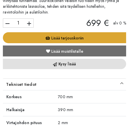
viihtyisää tunnelmaa. Suurikokoinen valaisin tuo tilaan myös ryhtiä ja
arkkitehtonista läsnäoloa, tehden siitä täydellisen hotelleihin,
ravintoloihin ja aulatiloihin.
699 €
remove
add
alv 0 %
Lisää tarjouskoriin
Lisää muistilistalle
Kysy lisää
Tekniset tiedot
Korkeus
700 mm
Halkaisija
390 mm
Virtajohdon pituus
2 mm