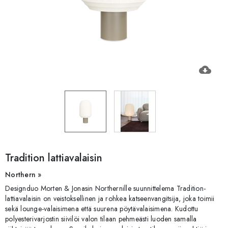
cloud_download
Tradition lattiavalaisin
Northern »
Designduo Morten & Jonasin Northernille suunnittelema Tradition-
lattiavalaisin on veistoksellinen ja rohkea katseenvangitsija, joka toimii
sekä lounge-valaisimena että suurena pöytävalaisimena. Kudottu
polyesterivarjostin siivilöi valon tilaan pehmeästi luoden samalla