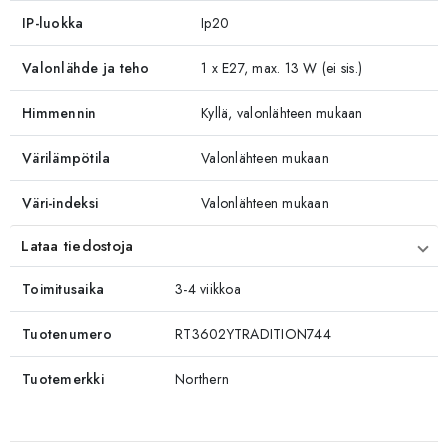
IP-luokka
Ip20
Valonlähde ja teho
1 x E27, max. 13 W (ei sis.)
Himmennin
Kyllä, valonlähteen mukaan
Värilämpötila
Valonlähteen mukaan
Väri-indeksi
Valonlähteen mukaan
Lataa tiedostoja
Toimitusaika
3-4 viikkoa
Tuotenumero
RT3602YTRADITION744
Tuotemerkki
Northern