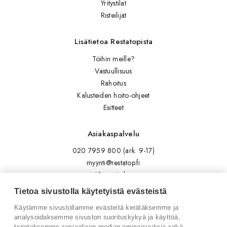
Yritystilat
Risteilijät
Lisätietoa Restatopista
Töihin meille?
Vastuullisuus
Rahoitus
Kalusteiden hoito-ohjeet
Esitteet
Asiakaspalvelu
020 7959 800 (ark. 9-17)
myynti@restatop.fi
Yhteystiedot
Lähetä viesti
Tietoa sivustolla käytetyistä evästeistä
Käytämme sivustollamme evästeitä kerätäksemme ja
Seuraa meitä
analysoidaksemme sivuston suorituskykyä ja käyttöä,
tarjotaksemme sosiaalisen median ominaisuuksia sekä