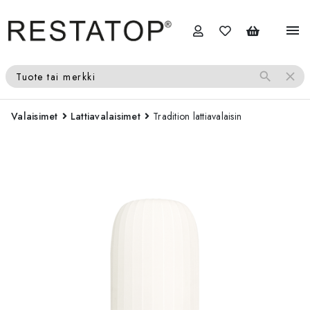
menu
search
close
Tuote tai merkki
Valaisimet
Lattiavalaisimet
Tradition lattiavalaisin