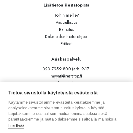
Lisätietoa Restatopista
Töihin meille?
Vastuullisuus
Rahoitus
Kalusteiden hoito-ohjeet
Esitteet
Asiakaspalvelu
020 7959 800 (ark. 9-17)
myynti@restatop.fi
Yhteystiedot
Lähetä viesti
Tietoa sivustolla käytetyistä evästeistä
Käytämme sivustollamme evästeitä kerätäksemme ja
Seuraa meitä
analysoidaksemme sivuston suorituskykyä ja käyttöä,
tarjotaksemme sosiaalisen median ominaisuuksia sekä
Tilaa uutiskirje
parantaaksemme ja räätälöidäksemme sisältöä ja mainoksia.
Instagram
Lue lisää
LinkedIn