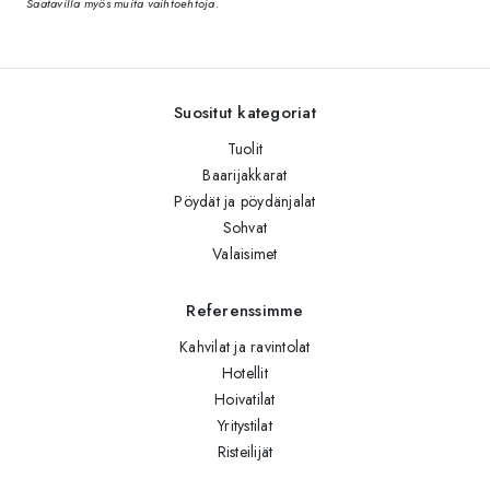
Saatavilla myös muita vaihtoehtoja.
Suositut kategoriat
Tuolit
Baarijakkarat
Pöydät ja pöydänjalat
Sohvat
Valaisimet
Referenssimme
Kahvilat ja ravintolat
Hotellit
Hoivatilat
Yritystilat
Risteilijät