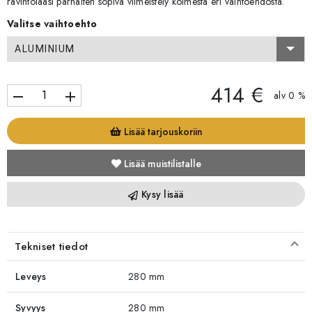
ravintolaasi parhaiten sopiva viimeistely kolmesta eri vaihtoehdosta.
Valitse vaihtoehto
ALUMINIUM
414 €
remove
add
alv 0 %
Lisää tarjouskoriin
Lisää muistilistalle
Kysy lisää
Tekniset tiedot
Leveys
280 mm
Syvyys
280 mm