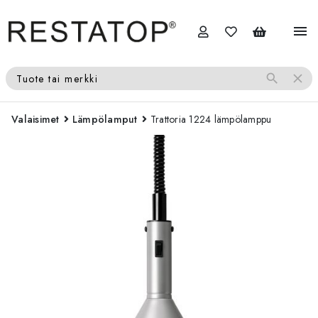
menu
search
close
Tuote tai merkki
Valaisimet
Lämpölamput
Trattoria 1224 lämpölamppu