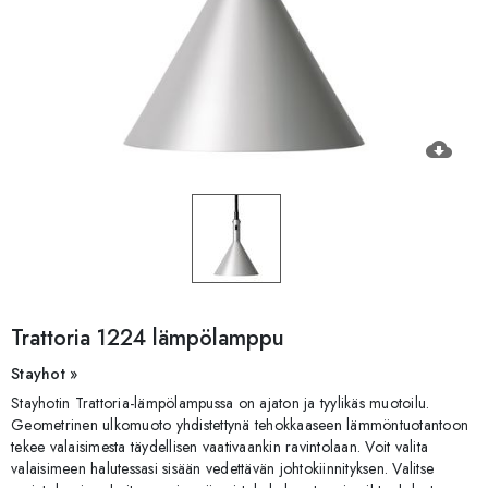
cloud_download
Trattoria 1224 lämpölamppu
Stayhot »
Stayhotin Trattoria-lämpölampussa on ajaton ja tyylikäs muotoilu.
Geometrinen ulkomuoto yhdistettynä tehokkaaseen lämmöntuotantoon
tekee valaisimesta täydellisen vaativaankin ravintolaan. Voit valita
valaisimeen halutessasi sisään vedettävän johtokiinnityksen. Valitse