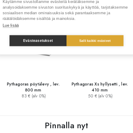
Käytämme sivustollamme evästeitä kerätäksemme ja
Sinua saattaisi kiinnostaa myös
analysoidaksemme sivuston suorituskykyä ja käyttöä, tarjotaksemme
sosiaalisen median ominaisuuksia sekä parantaaksemme ja
räätälöidäksemme sisältöä ja mainoksia.
Lue lisää
Evästeasetukset
Salli kaikki evästeet
Pythagoras pöytälevy , lev.
Pythagoras Xs hyllysetti , lev.
800 mm
410 mm
83 € (alv 0%)
50 € (alv 0%)
Pinnalla nyt