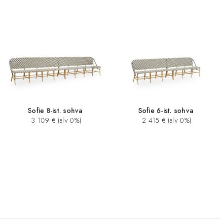
Sofie 8-ist. sohva
Sofie 6-ist. sohva
3 109 € (alv 0%)
2 415 € (alv 0%)