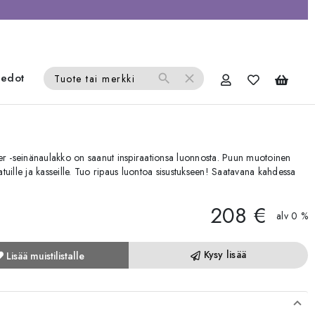
iedot
search
close
Tuote tai merkki
ger -seinänaulakko on saanut inspiraationsa luonnosta. Puun muotoinen
uille ja kasseille. Tuo ripaus luontoa sisustukseen! Saatavana kahdessa
208 €
alv 0 %
Kysy lisää
Lisää muistilistalle