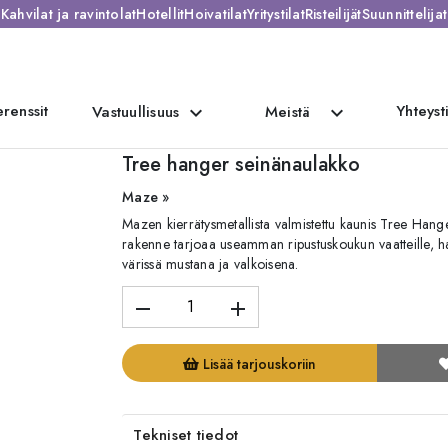
Kahvilat ja ravintolat
Hotellit
Hoivatilat
Yritystilat
Risteilijät
Suunnittelijat
renssit
Yhteyst
expand_more
expand_more
Vastuullisuus
Meistä
Tree hanger seinänaulakko
Maze »
Mazen kierrätysmetallista valmistettu kaunis Tree Han
rakenne tarjoaa useamman ripustuskoukun vaatteille, hat
värissä mustana ja valkoisena.
remove
add
Lisää tarjouskoriin
Tekniset tiedot