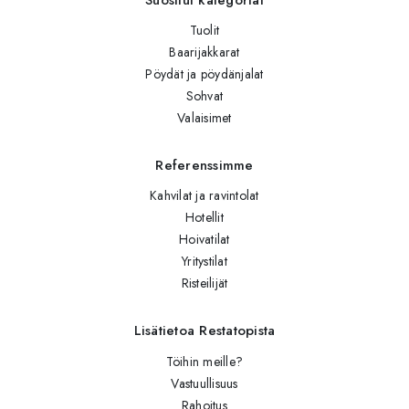
Tuolit
Baarijakkarat
Pöydät ja pöydänjalat
Sohvat
Valaisimet
Referenssimme
Kahvilat ja ravintolat
Hotellit
Hoivatilat
Yritystilat
Risteilijät
Lisätietoa Restatopista
Töihin meille?
Vastuullisuus
Rahoitus