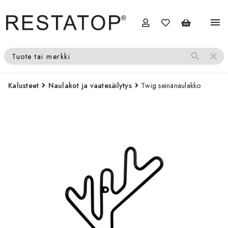
menu
search
close
Tuote tai merkki
Kalusteet
Naulakot ja vaatesäilytys
Twig seinänaulakko