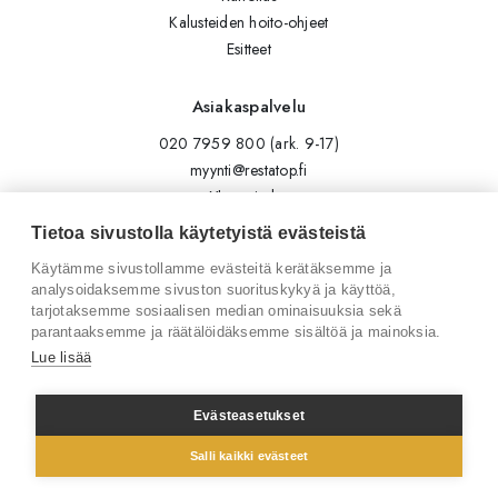
Kalusteiden hoito-ohjeet
Esitteet
Asiakaspalvelu
020 7959 800 (ark. 9-17)
myynti@restatop.fi
Yhteystiedot
Lähetä viesti
Tietoa sivustolla käytetyistä evästeistä
Käytämme sivustollamme evästeitä kerätäksemme ja
Seuraa meitä
analysoidaksemme sivuston suorituskykyä ja käyttöä,
tarjotaksemme sosiaalisen median ominaisuuksia sekä
Tilaa uutiskirje
parantaaksemme ja räätälöidäksemme sisältöä ja mainoksia.
Instagram
Lue lisää
LinkedIn
Facebook
Evästeasetukset
Salli kaikki evästeet
© 2026 Restatop Oy
Tietosuojaseloste