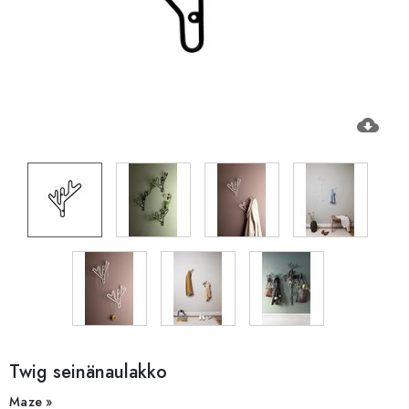
cloud_download
Twig seinänaulakko
Maze »