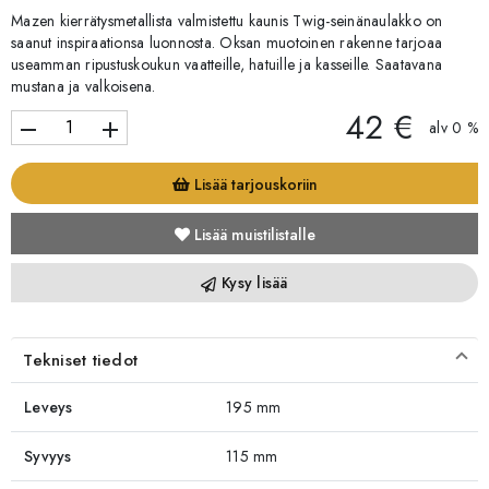
Mazen kierrätysmetallista valmistettu kaunis Twig-seinänaulakko on
saanut inspiraationsa luonnosta. Oksan muotoinen rakenne tarjoaa
useamman ripustuskoukun vaatteille, hatuille ja kasseille. Saatavana
mustana ja valkoisena.
42 €
remove
add
alv 0 %
Lisää tarjouskoriin
Lisää muistilistalle
Kysy lisää
Tekniset tiedot
Leveys
195 mm
Syvyys
115 mm