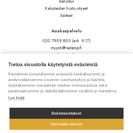
Rahoitus
Kalusteiden hoito-ohjeet
Esitteet
Asiakaspalvelu
020 7959 800 (ark. 9-17)
myynti@restatop.fi
Yhteystiedot
Lähetä viesti
Tietoa sivustolla käytetyistä evästeistä
Käytämme sivustollamme evästeitä kerätäksemme ja
Seuraa meitä
analysoidaksemme sivuston suorituskykyä ja käyttöä,
tarjotaksemme sosiaalisen median ominaisuuksia sekä
Tilaa uutiskirje
parantaaksemme ja räätälöidäksemme sisältöä ja mainoksia.
Instagram
Lue lisää
LinkedIn
Facebook
Evästeasetukset
Salli kaikki evästeet
© 2026 Restatop Oy