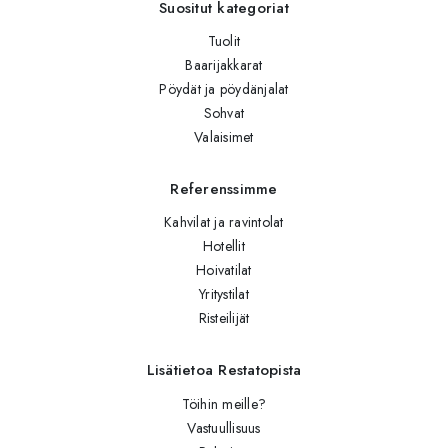
Suositut kategoriat
Tuolit
Baarijakkarat
Pöydät ja pöydänjalat
Sohvat
Valaisimet
Referenssimme
Kahvilat ja ravintolat
Hotellit
Hoivatilat
Yritystilat
Risteilijät
Lisätietoa Restatopista
Töihin meille?
Vastuullisuus