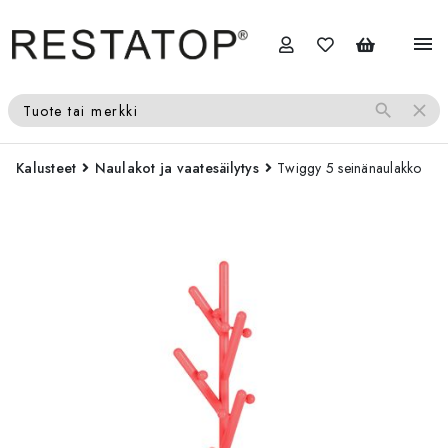
menu
search
close
Tuote tai merkki
Kalusteet
Naulakot ja vaatesäilytys
Twiggy 5 seinänaulakko