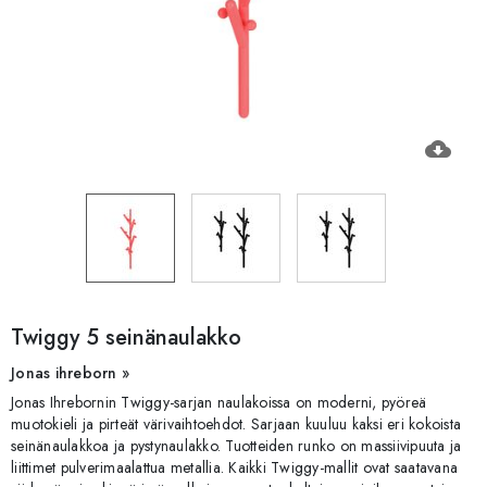
cloud_download
Twiggy 5 seinänaulakko
Jonas ihreborn »
Jonas Ihrebornin Twiggy-sarjan naulakoissa on moderni, pyöreä
muotokieli ja pirteät värivaihtoehdot. Sarjaan kuuluu kaksi eri kokoista
seinänaulakkoa ja pystynaulakko. Tuotteiden runko on massiivipuuta ja
liittimet pulverimaalattua metallia. Kaikki Twiggy-mallit ovat saatavana