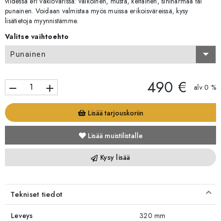
viidessä eri vakiovärissä: valkoinen, musta, keltainen, siniharmaa tai
punainen. Voidaan valmistaa myös muissa erikoisväreissä, kysy
lisätietoja myynnistämme.
Valitse vaihtoehto
Punainen
490 €
remove
add
alv 0 %
Lisää tarjouskoriin
Lisää muistilistalle
Kysy lisää
Tekniset tiedot
Leveys
320 mm