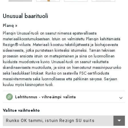
Unusual baarituoli
Planq »
Planqin Unusual-tuoli on saanut nimensä epätavallisesta
materiaalikoostumuksestaan. Istuin on valmistettu Planqin kehittämästä
Rezign®-viilusta. Materiaali koostuu tekstiilijätteestä ja biohajoavasta
sideaineesta, jotka puristetaan kiinteäksi istuimeksi. Tämän teknisen
prosessin ansiosta istuin on mattapintainen ja siinä on luonnollinen
kuiduista muodostuva kuvio. Unusual-tuoli on saanut vaikutteita
skandinaavisesta muotoilusta, ja siinä on hienostunut massiivipuurunko
sekä laadukkaat liitokset. Runko on saatavilla FSC-sertifioidusta
massiivitammesta sekä luonnollisessa että pähkinän sävyssä. Sarjaan
kuuluu myös käsinojaton tuoli.
Lehtitunnus - vihreämpi valinta
Valitse vaihtoehto
Runko OK tammi, istuin Rezign SU suits