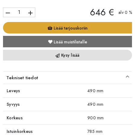
646 €
remove
add
alv 0 %
Lisää tarjouskoriin
Lisää muistilistalle
Kysy lisää
Tekniset tiedot
Leveys
490 mm
Syvyys
490 mm
Korkeus
900 mm
Istuinkorkeus
785 mm