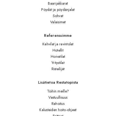
Baarijakkarat
Pöydät ja pöydänjalat
Sohvat
Valaisimet
Referenssimme
Kahvilat ja ravintolat
Hotellit
Hoivatilat
Yritystilat
Risteilijät
Lisätietoa Restatopista
Töihin meille?
Vastuullisuus
Rahoitus
Kalusteiden hoito-ohjeet
Esitteet