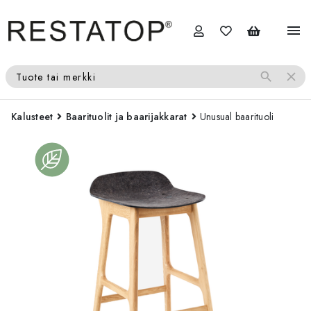
menu
search
close
Tuote tai merkki
Kalusteet
Baarituolit ja baarijakkarat
Unusual baarituoli