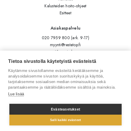
Kalusteiden hoito-ohjeet
Esitteet
Asiakaspalvelu
020 7959 800 (ark. 9-17)
myynti@restatop.fi
Yhteystiedot
Lähetä viesti
Tietoa sivustolla käytetyistä evästeistä
Käytämme sivustollamme evästeitä kerätäksemme ja
Seuraa meitä
analysoidaksemme sivuston suorituskykyä ja käyttöä,
tarjotaksemme sosiaalisen median ominaisuuksia sekä
Tilaa uutiskirje
parantaaksemme ja räätälöidäksemme sisältöä ja mainoksia.
Instagram
Lue lisää
LinkedIn
Facebook
Evästeasetukset
Salli kaikki evästeet
© 2026 Restatop Oy
Tietosuojaseloste