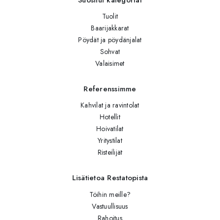
Tuolit
Baarijakkarat
Pöydät ja pöydänjalat
Sohvat
Valaisimet
Referenssimme
Kahvilat ja ravintolat
Hotellit
Hoivatilat
Yritystilat
Risteilijät
Lisätietoa Restatopista
Töihin meille?
Vastuullisuus
Rahoitus