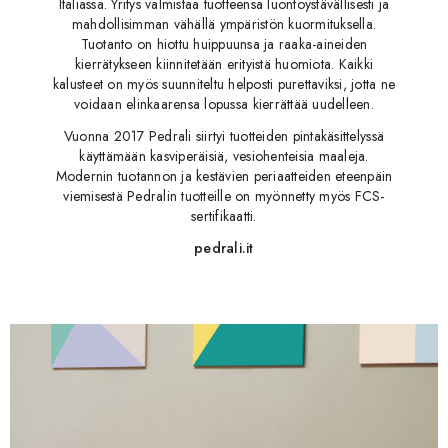
Italiassa. Yritys valmistaa tuotteensa luontoystävällisesti ja
mahdollisimman vähällä ympäristön kuormituksella.
Tuotanto on hiottu huippuunsa ja raaka-aineiden
kierrätykseen kiinnitetään erityistä huomiota. Kaikki
kalusteet on myös suunniteltu helposti purettaviksi, jotta ne
voidaan elinkaarensa lopussa kierrättää uudelleen.
Vuonna 2017 Pedrali siirtyi tuotteiden pintakäsittelyssä
käyttämään kasviperäisiä, vesiohenteisia maaleja.
Modernin tuotannon ja kestävien periaatteiden eteenpäin
viemisestä Pedralin tuotteille on myönnetty myös FCS-
sertifikaatti.
pedrali.it