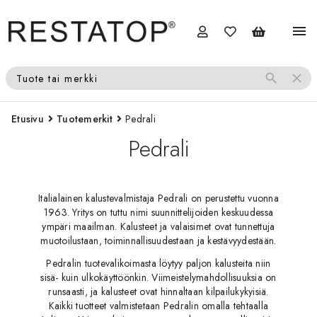
menu
search
close
Tuote tai merkki
Etusivu
Tuotemerkit
Pedrali
Pedrali
Italialainen kalustevalmistaja Pedrali on perustettu vuonna
1963. Yritys on tuttu nimi suunnittelijoiden keskuudessa
ympäri maailman. Kalusteet ja valaisimet ovat tunnettuja
muotoilustaan, toiminnallisuudestaan ja kestävyydestään.
Pedralin tuotevalikoimasta löytyy paljon kalusteita niin
sisä- kuin ulkokäyttöönkin. Viimeistelymahdollisuuksia on
runsaasti, ja kalusteet ovat hinnaltaan kilpailukykyisiä.
Kaikki tuotteet valmistetaan Pedralin omalla tehtaalla