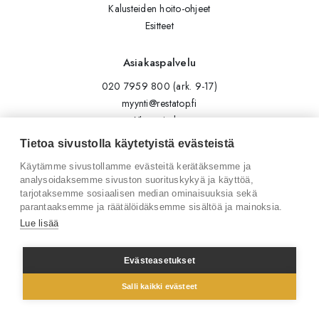
Kalusteiden hoito-ohjeet
Esitteet
Asiakaspalvelu
020 7959 800 (ark. 9-17)
myynti@restatop.fi
Yhteystiedot
Lähetä viesti
Tietoa sivustolla käytetyistä evästeistä
Käytämme sivustollamme evästeitä kerätäksemme ja
Seuraa meitä
analysoidaksemme sivuston suorituskykyä ja käyttöä,
tarjotaksemme sosiaalisen median ominaisuuksia sekä
Tilaa uutiskirje
parantaaksemme ja räätälöidäksemme sisältöä ja mainoksia.
Instagram
Lue lisää
LinkedIn
Facebook
Evästeasetukset
Salli kaikki evästeet
© 2026 Restatop Oy
Tietosuojaseloste