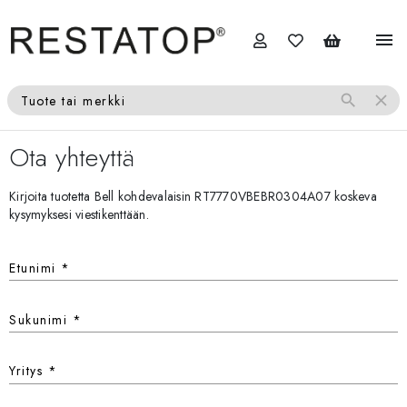
menu
search
close
Tuote tai merkki
Ota yhteyttä
Kirjoita tuotetta Bell kohdevalaisin RT7770VBEBR0304A07 koskeva
kysymyksesi viestikenttään.
Etunimi
*
Sukunimi
*
Yritys
*