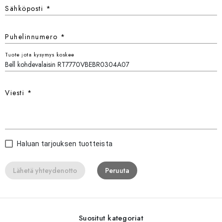
Sähköposti
*
Puhelinnumero
*
Tuote jota kysymys koskee
Viesti
*
Haluan tarjouksen tuotteista
Lähetä yhteydenotto
Peruuta
Suositut kategoriat