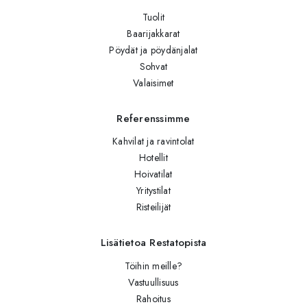
Tuolit
Baarijakkarat
Pöydät ja pöydänjalat
Sohvat
Valaisimet
Referenssimme
Kahvilat ja ravintolat
Hotellit
Hoivatilat
Yritystilat
Risteilijät
Lisätietoa Restatopista
Töihin meille?
Vastuullisuus
Rahoitus