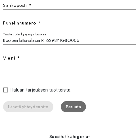
Sähköposti
*
Puhelinnumero
*
Tuote jota kysymys koskee
Viesti
*
Haluan tarjouksen tuotteista
Lähetä yhteydenotto
Peruuta
Suositut kategoriat