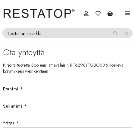
menu
search
close
Tuote tai merkki
Ota yhteyttä
Kirjoita tuotetta Boolean lattiavalaisin RT6298YTGBO006 koskeva
kysymyksesi viestikenttään.
Etunimi
*
Sukunimi
*
Yritys
*