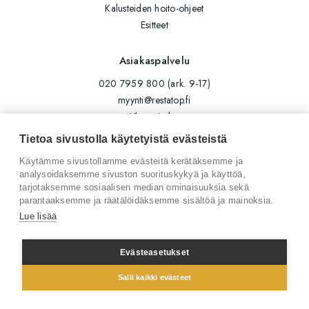
Kalusteiden hoito-ohjeet
Esitteet
Asiakaspalvelu
020 7959 800 (ark. 9-17)
myynti@restatop.fi
Yhteystiedot
Lähetä viesti
Tietoa sivustolla käytetyistä evästeistä
Käytämme sivustollamme evästeitä kerätäksemme ja
Seuraa meitä
analysoidaksemme sivuston suorituskykyä ja käyttöä,
tarjotaksemme sosiaalisen median ominaisuuksia sekä
Tilaa uutiskirje
parantaaksemme ja räätälöidäksemme sisältöä ja mainoksia.
Instagram
Lue lisää
LinkedIn
Facebook
Evästeasetukset
Salli kaikki evästeet
© 2026 Restatop Oy
Tietosuojaseloste