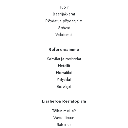
Tuolit
Baarijakkarat
Pöydät ja pöydänjalat
Sohvat
Valaisimet
Referenssimme
Kahvilat ja ravintolat
Hotellit
Hoivatilat
Yritystilat
Risteilijät
Lisätietoa Restatopista
Töihin meille?
Vastuullisuus
Rahoitus