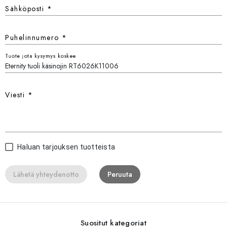
Sähköposti
*
Puhelinnumero
*
Tuote jota kysymys koskee
Viesti
*
Haluan tarjouksen tuotteista
Lähetä yhteydenotto
Peruuta
Suositut kategoriat