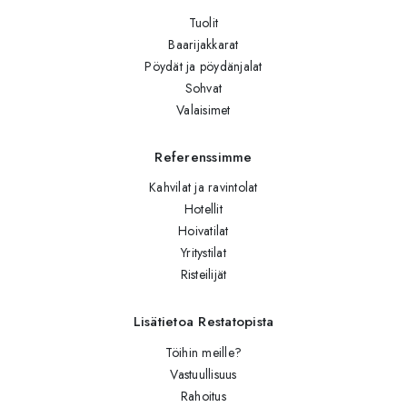
Tuolit
Baarijakkarat
Pöydät ja pöydänjalat
Sohvat
Valaisimet
Referenssimme
Kahvilat ja ravintolat
Hotellit
Hoivatilat
Yritystilat
Risteilijät
Lisätietoa Restatopista
Töihin meille?
Vastuullisuus
Rahoitus