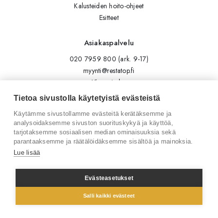
Kalusteiden hoito-ohjeet
Esitteet
Asiakaspalvelu
020 7959 800 (ark. 9-17)
myynti@restatop.fi
Yhteystiedot
Lähetä viesti
Tietoa sivustolla käytetyistä evästeistä
Käytämme sivustollamme evästeitä kerätäksemme ja
Seuraa meitä
analysoidaksemme sivuston suorituskykyä ja käyttöä,
tarjotaksemme sosiaalisen median ominaisuuksia sekä
Tilaa uutiskirje
parantaaksemme ja räätälöidäksemme sisältöä ja mainoksia.
Instagram
Lue lisää
LinkedIn
Facebook
Evästeasetukset
Salli kaikki evästeet
© 2026 Restatop Oy
Tietosuojaseloste