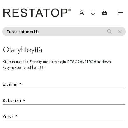
menu
search
close
Tuote tai merkki
Ota yhteyttä
Kirjoita tuotetta Eternity tuoli käsinojin RT6026K11006 koskeva
kysymyksesi viestikenttään.
Etunimi
*
Sukunimi
*
Yritys
*