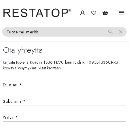
menu
search
close
Tuote tai merkki
Ota yhteyttä
Kirjoita tuotetta Kuadra 1336 H770 baarituoli RT1095B1336CRRS
koskeva kysymyksesi viestikenttään.
Etunimi
*
Sukunimi
*
Yritys
*