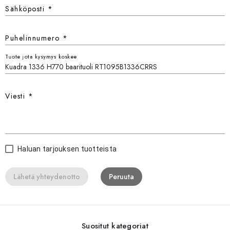
Sähköposti
*
Puhelinnumero
*
Tuote jota kysymys koskee
Viesti
*
Haluan tarjouksen tuotteista
Lähetä yhteydenotto
Peruuta
Suositut kategoriat