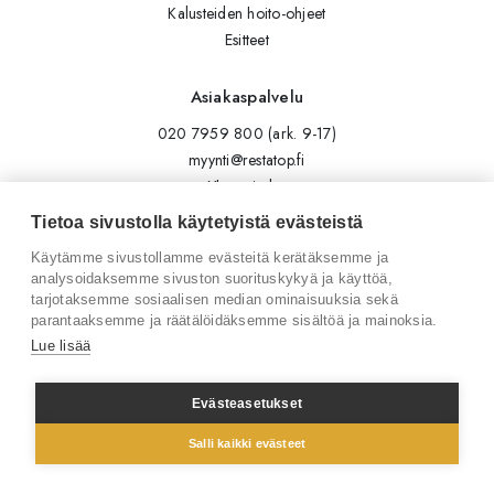
Kalusteiden hoito-ohjeet
Esitteet
Asiakaspalvelu
020 7959 800 (ark. 9-17)
myynti@restatop.fi
Yhteystiedot
Lähetä viesti
Tietoa sivustolla käytetyistä evästeistä
Käytämme sivustollamme evästeitä kerätäksemme ja
Seuraa meitä
analysoidaksemme sivuston suorituskykyä ja käyttöä,
tarjotaksemme sosiaalisen median ominaisuuksia sekä
Tilaa uutiskirje
parantaaksemme ja räätälöidäksemme sisältöä ja mainoksia.
Instagram
Lue lisää
LinkedIn
Facebook
Evästeasetukset
Salli kaikki evästeet
© 2026 Restatop Oy
Tietosuojaseloste