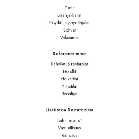
Tuolit
Baarijakkarat
Pöydät ja pöydänjalat
Sohvat
Valaisimet
Referenssimme
Kahvilat ja ravintolat
Hotellit
Hoivatilat
Yritystilat
Risteilijät
Lisätietoa Restatopista
Töihin meille?
Vastuullisuus
Rahoitus