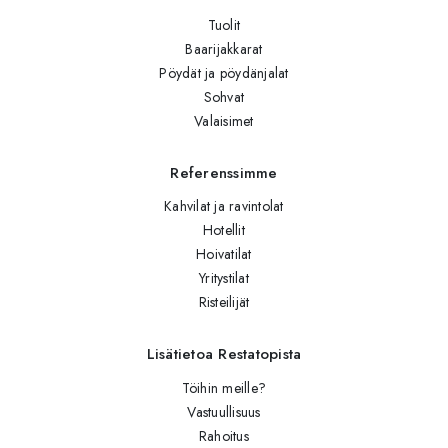
Tuolit
Baarijakkarat
Pöydät ja pöydänjalat
Sohvat
Valaisimet
Referenssimme
Kahvilat ja ravintolat
Hotellit
Hoivatilat
Yritystilat
Risteilijät
Lisätietoa Restatopista
Töihin meille?
Vastuullisuus
Rahoitus