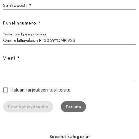
Sähköposti
*
Puhelinnumero
*
Tuote jota kysymys koskee
Viesti
*
Haluan tarjouksen tuotteista
Lähetä yhteydenotto
Peruuta
Suositut kategoriat