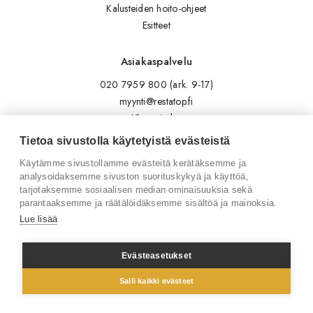
Kalusteiden hoito-ohjeet
Esitteet
Asiakaspalvelu
020 7959 800 (ark. 9-17)
myynti@restatop.fi
Yhteystiedot
Lähetä viesti
Tietoa sivustolla käytetyistä evästeistä
Käytämme sivustollamme evästeitä kerätäksemme ja
Seuraa meitä
analysoidaksemme sivuston suorituskykyä ja käyttöä,
tarjotaksemme sosiaalisen median ominaisuuksia sekä
Tilaa uutiskirje
parantaaksemme ja räätälöidäksemme sisältöä ja mainoksia.
Instagram
Lue lisää
LinkedIn
Facebook
Evästeasetukset
Salli kaikki evästeet
© 2026 Restatop Oy
Tietosuojaseloste