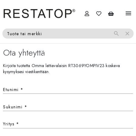
menu
search
close
Tuote tai merkki
Ota yhteyttä
Kirjoita tuotetta Omma lattiavalaisin RT3069YOMPIV23 koskeva
kysymyksesi viestikenttään.
Etunimi
*
Sukunimi
*
Yritys
*