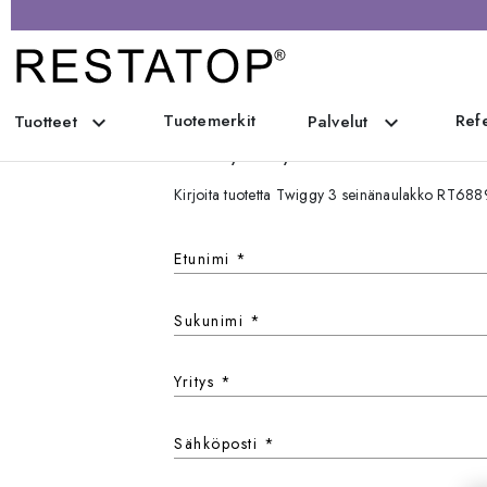
Tuotemerkit
Refe
expand_more
expand_more
Tuotteet
Palvelut
Ota yhteyttä
Kirjoita tuotetta Twiggy 3 seinänaulakko RT6
Etunimi
*
Sukunimi
*
Yritys
*
Sähköposti
*