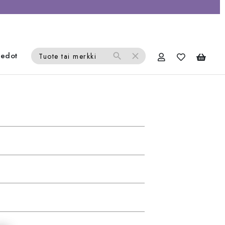
iedot
search
close
Tuote tai merkki