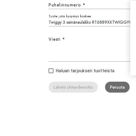
Puhelinnumero
*
Tuote jota kysymys koskee
Viesti
*
Haluan tarjouksen tuotteista
Lähetä yhteydenotto
Peruuta