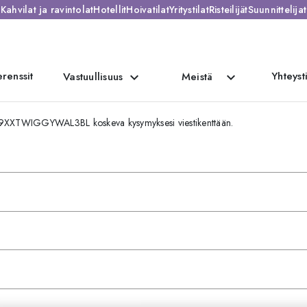
Kahvilat ja ravintolat
Hotellit
Hoivatilat
Yritystilat
Risteilijät
Suunnittelijat
renssit
Yhteyst
expand_more
expand_more
Vastuullisuus
Meistä
889XXTWIGGYWAL3BL koskeva kysymyksesi viestikenttään.