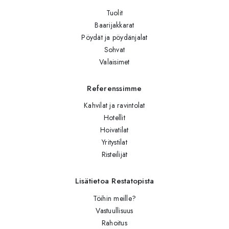
Tuolit
Baarijakkarat
Pöydät ja pöydänjalat
Sohvat
Valaisimet
Referenssimme
Kahvilat ja ravintolat
Hotellit
Hoivatilat
Yritystilat
Risteilijät
Lisätietoa Restatopista
Töihin meille?
Vastuullisuus
Rahoitus