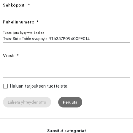
Sähköposti
*
Puhelinnumero
*
Tuote jota kysymys koskee
Viesti
*
Haluan tarjouksen tuotteista
Lähetä yhteydenotto
Peruuta
Suositut kategoriat