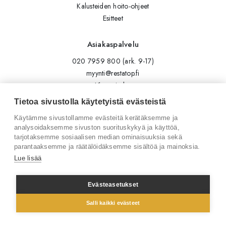
Kalusteiden hoito-ohjeet
Esitteet
Asiakaspalvelu
020 7959 800 (ark. 9-17)
myynti@restatop.fi
Yhteystiedot
Lähetä viesti
Tietoa sivustolla käytetyistä evästeistä
Käytämme sivustollamme evästeitä kerätäksemme ja
Seuraa meitä
analysoidaksemme sivuston suorituskykyä ja käyttöä,
tarjotaksemme sosiaalisen median ominaisuuksia sekä
Tilaa uutiskirje
parantaaksemme ja räätälöidäksemme sisältöä ja mainoksia.
Instagram
Lue lisää
LinkedIn
Facebook
Evästeasetukset
Salli kaikki evästeet
© 2026 Restatop Oy
Tietosuojaseloste