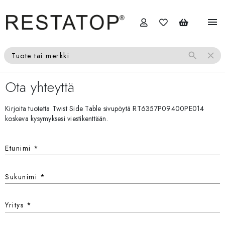
menu
search
close
Tuote tai merkki
Ota yhteyttä
Kirjoita tuotetta Twist Side Table sivupöytä RT6357P09400PE014
koskeva kysymyksesi viestikenttään.
Etunimi
*
Sukunimi
*
Yritys
*