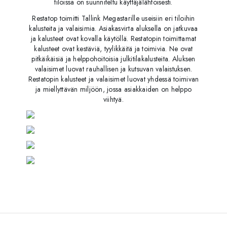
tiloissa on suunniteltu käyttäjälähtöisesti.
Restatop toimitti Tallink Megastarille useisiin eri tiloihin
kalusteita ja valaisimia. Asiakasvirta aluksella on jatkuvaa
ja kalusteet ovat kovalla käytöllä. Restatopin toimittamat
kalusteet ovat kestäviä, tyylikkäitä ja toimivia. Ne ovat
pitkäikäisiä ja helppohoitoisia julkitilakalusteita. Aluksen
valaisimet luovat rauhallisen ja kutsuvan valaistuksen.
Restatopin kalusteet ja valaisimet luovat yhdessä toimivan
ja miellyttävän miljöön, jossa asiakkaiden on helppo
viihtyä.