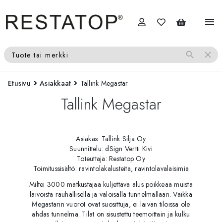
menu
search
close
Tuote tai merkki
Etusivu
Asiakkaat
Tallink Megastar
Tallink Megastar
Asiakas: Tallink Silja Oy
Suunnittelu: dSign Vertti Kivi
Toteuttaja: Restatop Oy
Toimitussisältö: ravintolakalusteita, ravintolavalaisimia
Miltei 3000 matkustajaa kuljettava alus poikkeaa muista
laivoista rauhallisella ja valoisalla tunnelmallaan. Vaikka
Megastarin vuorot ovat suosittuja, ei laivan tiloissa ole
ahdas tunnelma. Tilat on sisustettu teemoittain ja kulku