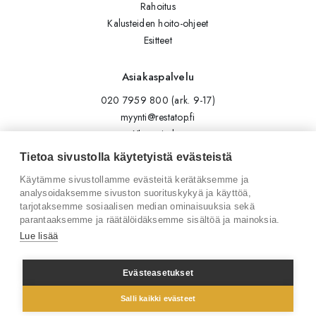
Rahoitus
Kalusteiden hoito-ohjeet
Esitteet
Asiakaspalvelu
020 7959 800 (ark. 9-17)
myynti@restatop.fi
Yhteystiedot
Lähetä viesti
Tietoa sivustolla käytetyistä evästeistä
Käytämme sivustollamme evästeitä kerätäksemme ja
Seuraa meitä
analysoidaksemme sivuston suorituskykyä ja käyttöä,
tarjotaksemme sosiaalisen median ominaisuuksia sekä
Tilaa uutiskirje
parantaaksemme ja räätälöidäksemme sisältöä ja mainoksia.
Instagram
Lue lisää
LinkedIn
Facebook
Evästeasetukset
Salli kaikki evästeet
© 2026 Restatop Oy