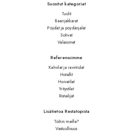
Suositut kategoriat
Tuolit
Baarijakkarat
Pöydät ja pöydänjalat
Sohvat
Valaisimet
Referenssimme
Kahvilat ja ravintolat
Hotellit
Hoivatilat
Yritystilat
Risteilijät
Lisätietoa Restatopista
Töihin meille?
Vastuullisuus