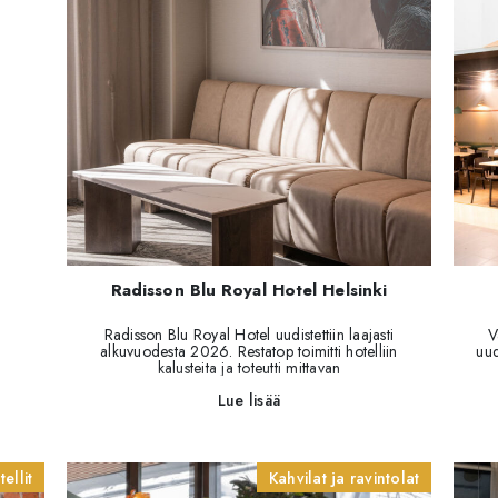
Radisson Blu Royal Hotel Helsinki
Radisson Blu Royal Hotel uudistettiin laajasti
V
alkuvuodesta 2026. Restatop toimitti hotelliin
uud
kalusteita ja toteutti mittavan
uudelleenverhoilukokonaisuuden.
Lue lisää
ellit
Kahvilat ja ravintolat