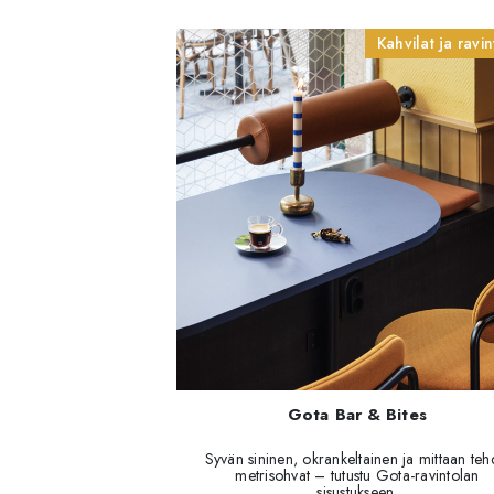
Kahvilat ja ravin
Gota Bar & Bites
Syvän sininen, okrankeltainen ja mittaan teh
metrisohvat – tutustu Gota-ravintolan
sisustukseen.