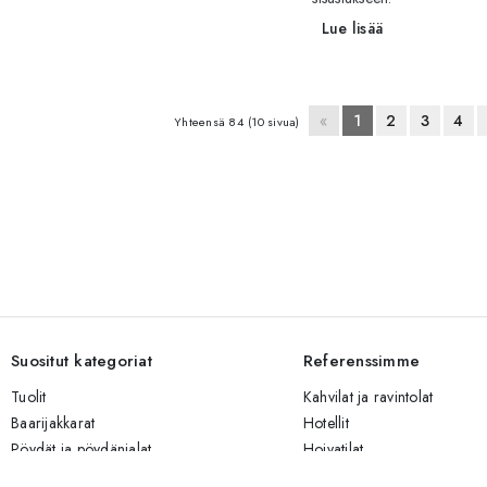
Lue lisää
«
1
2
3
4
Yhteensä 84 (10 sivua)
Suositut kategoriat
Referenssimme
Tuolit
Kahvilat ja ravintolat
Baarijakkarat
Hotellit
Pöydät ja pöydänjalat
Hoivatilat
Sohvat
Yritystilat