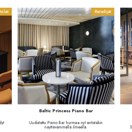
tolat
Risteilijät
Baltic Princess Piano Bar
dyt
Uudistettu Piano Bar hurmaa nyt entistäkin
näyttävämmällä ilmeellä.
S