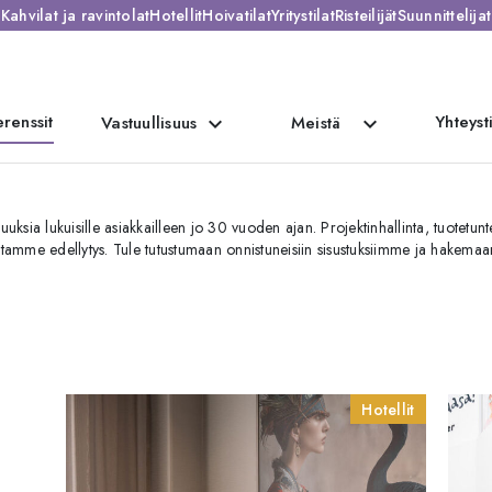
Kahvilat ja ravintolat
Hotellit
Hoivatilat
Yritystilat
Risteilijät
Suunnittelijat
renssit
Yhteyst
expand_more
expand_more
Vastuullisuus
Meistä
Asiakkaat
uuksia lukuisille asiakkailleen jo 30 vuoden ajan. Projektinhallinta, tuotetun
ntamme edellytys. Tule tutustumaan onnistuneisiin sisustuksiimme ja hakemaan
Hotellit