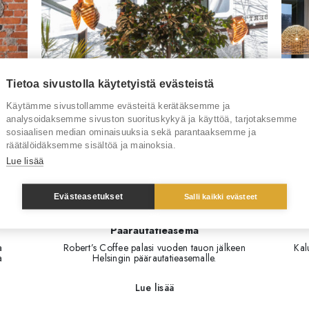
Tietoa sivustolla käytetyistä evästeistä
Käytämme sivustollamme evästeitä kerätäksemme ja
analysoidaksemme sivuston suorituskykyä ja käyttöä, tarjotaksemme
sosiaalisen median ominaisuuksia sekä parantaaksemme ja
räätälöidäksemme sisältöä ja mainoksia.
Lue lisää
Evästeasetukset
Salli kaikki evästeet
Robert’s Coffee Helsinki
Päärautatieasema
a
Robert’s Coffee palasi vuoden tauon jälkeen
Kal
a
Helsingin päärautatieasemalle.
Lue lisää