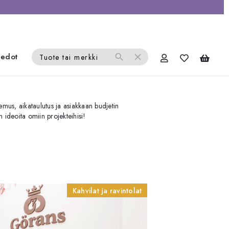
iedot
search
close
Tuote tai merkki
temus, aikataulutus ja asiakkaan budjetin
 ideoita omiin projekteihisi!
Kahvilat ja ravintolat