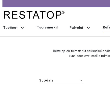
Tuotemerkit
Refe
expand_more
expand_more
Tuotteet
Palvelut
Restatop on toimittanut sisustuskokonais
kunnioitus ovat meille toimi
Suodata
Suodata