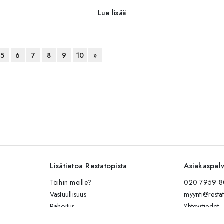
Lue lisää
5
6
7
8
9
10
»
Lisätietoa Restatopista
Asiakaspal
Töihin meille?
020 7959 80
Vastuullisuus
myynti@restat
Rahoitus
Yhteystiedot
Kalusteiden hoito-ohjeet
Lähetä viesti