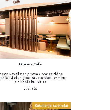
Görans Café
aasan Rewellissä sijaitseva Görans Café sai
en kahvilatilan, jossa kalustus tukee lämmintä
ja viihtyisää tunnelmaa.
Lue lisää
Kahvilat ja ravintolat