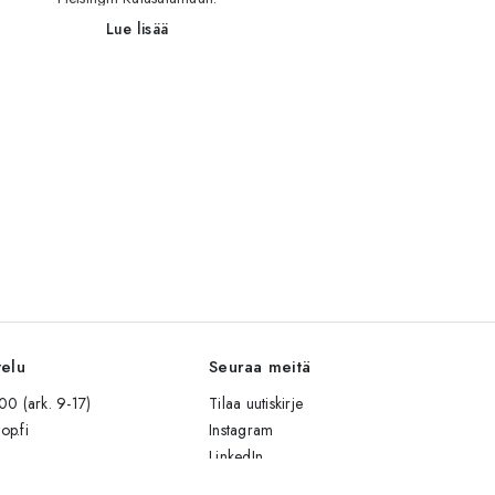
Lue lisää
velu
Seuraa meitä
0 (ark. 9-17)
Tilaa uutiskirje
op.fi
Instagram
LinkedIn
Facebook