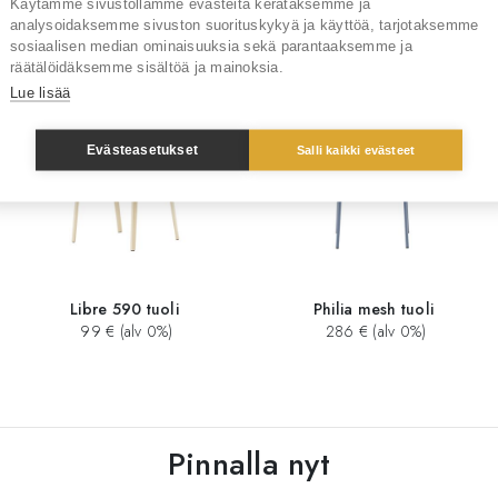
Käytämme sivustollamme evästeitä kerätäksemme ja
Sinua saattaisi kiinnostaa myös
analysoidaksemme sivuston suorituskykyä ja käyttöä, tarjotaksemme
sosiaalisen median ominaisuuksia sekä parantaaksemme ja
räätälöidäksemme sisältöä ja mainoksia.
Lue lisää
Evästeasetukset
Salli kaikki evästeet
Libre 590 tuoli
Philia mesh tuoli
99 € (alv 0%)
286 € (alv 0%)
Pinnalla nyt