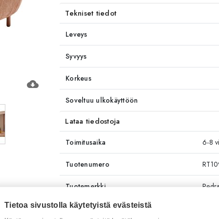
Tekniset tiedot
Leveys
Syvyys
Korkeus
cloud_download
Soveltuu ulkokäyttöön
Lataa tiedostoja
Toimitusaika
6-8 v
Tuotenumero
RT10
Tuotemerkki
Pedra
Tietoa sivustolla käytetyistä evästeistä