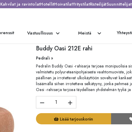
Kahvilat ja ravintolat
Hotellit
Hoivatilat
Yritystilat
Risteilijät
Suunnittelijat
renssit
Yhteyst
expand_more
expand_more
Vastuullisuus
Meistä
ahi
Buddy Oasi 212E rahi
Pedrali »
Pedralin Buddy Oasi -rahisarja tarjoaa monipuolisia sisu
valmistettu polyuretaanipohjaisesta vaahtomuovista, joka
päällinen ja irrotettavat ulkokäyttöön soveltuvat kankaa
lisäämällä siihen irrotettava selkätyyny, jonka pehmeä 
Oasi -rahisarja tarjoaa täydellisen yhdistelmän tyyliä ja
remove
add
Lisää tarjouskoriin