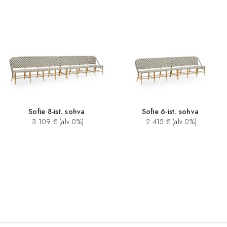
Sofie 8-ist. sohva
Sofie 6-ist. sohva
3 109 € (alv 0%)
2 415 € (alv 0%)