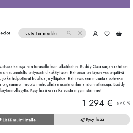
iedot
search
close
Tuote tai merkki
stusratkaisuja niin terassille kuin ulkotiloihin. Buddy Oasi-sarjan rahit on
 on suunniteltu erityisesti ulkokäyttöön. Raheissa on täysin vedenpitävä
t, jotka helpottavat huoltoa ja ylläpitoa. Rahi voidaan muuntaa sohvaksi
ja orgaaninen muoto mahdollistaa useita erilaisia istuinratkaisuja. Buddy
 käytännöllisyyttä. Kysy lisää eri ratkaisuista myynnistämme!
1 294 €
alv 0 %
Kysy lisää
Lisää muistilistalle