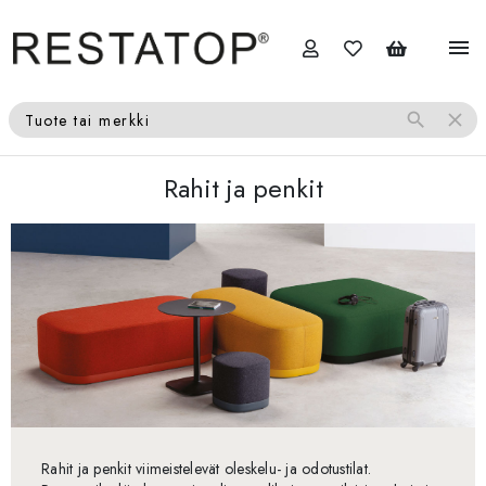
menu
search
close
Tuote tai merkki
Rahit ja penkit
Rahit ja penkit viimeistelevät oleskelu- ja odotustilat.