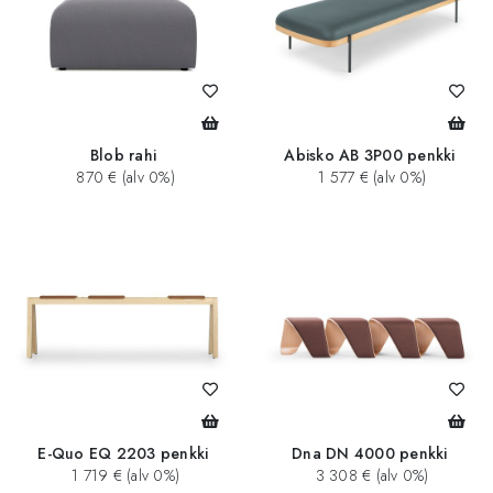
Blob rahi
Abisko AB 3P00 penkki
870 € (alv 0%)
1 577 € (alv 0%)
E-Quo EQ 2203 penkki
Dna DN 4000 penkki
1 719 € (alv 0%)
3 308 € (alv 0%)