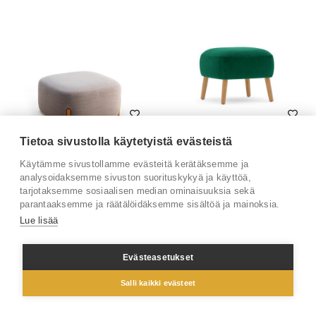
Tietoa sivustolla käytetyistä evästeistä
Hyppo 4.01.GL verhoiltu rahi
Rose 03001 rahi
Käytämme sivustollamme evästeitä kerätäksemme ja
1 173 € (alv 0%)
408 € (alv 0%)
analysoidaksemme sivuston suorituskykyä ja käyttöä,
tarjotaksemme sosiaalisen median ominaisuuksia sekä
parantaaksemme ja räätälöidäksemme sisältöä ja mainoksia.
Lue lisää
Evästeasetukset
Salli kaikki evästeet