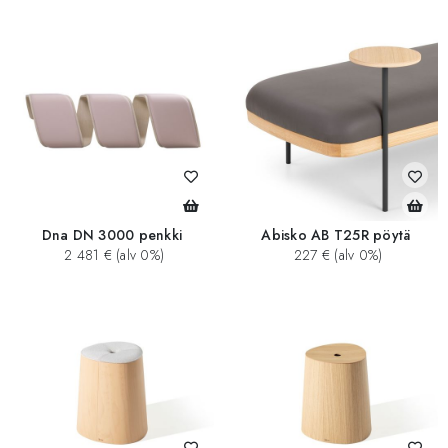
Dna DN 3000 penkki
Abisko AB T25R pöytä
2 481 € (alv 0%)
227 € (alv 0%)