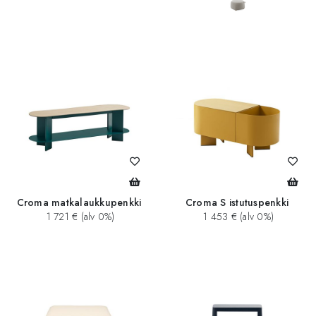
Croma matkalaukkupenkki
Croma S istutuspenkki
1 721 € (alv 0%)
1 453 € (alv 0%)