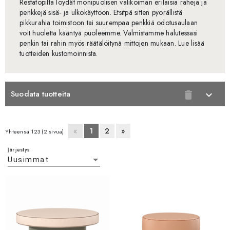
Restatopilta löydät monipuolisen valikoiman erilaisia raheja ja
penkkejä sisä- ja ulkokäyttöön. Etsitpä sitten pyörällistä
pikkurahia toimistoon tai suurempaa penkkiä odotusaulaan
voit huoletta kääntyä puoleemme. Valmistamme halutessasi
penkin tai rahin myös räätälöitynä mittojen mukaan. Lue lisää
tuotteiden kustomoinnista.
Suodata tuotteita
delete
expand_more
«
1
2
»
Yhteensä 123 (2 sivua)
Järjestys
Uusimmat