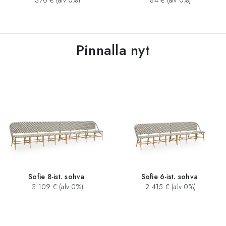
370 € (alv 0%)
84 € (alv 0%)
Pinnalla nyt
Sofie 8-ist. sohva
Sofie 6-ist. sohva
3 109 € (alv 0%)
2 415 € (alv 0%)