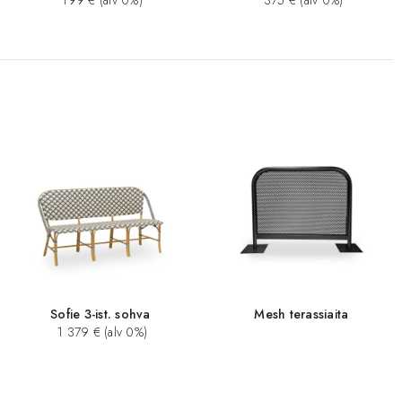
199 € (alv 0%)
375 € (alv 0%)
Sofie 3-ist. sohva
Mesh terassiaita
1 379 € (alv 0%)