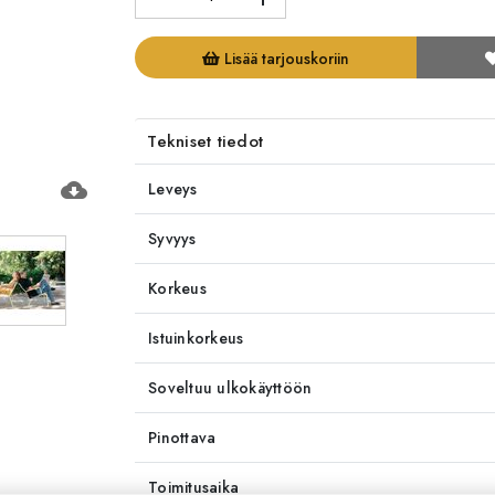
Lisää tarjouskoriin
Tekniset tiedot
cloud_download
Leveys
Syvyys
Korkeus
Istuinkorkeus
Soveltuu ulkokäyttöön
Pinottava
Toimitusaika