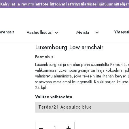
Kahvilat ja ravintolat
Hotellit
Hoivatilat
Yritystilat
Risteilijät
Suunnittelijat
renssit
Yhteyst
expand_more
expand_more
Vastuullisuus
Meistä
g Low armchair
Luxembourg Low armchair
Fermob »
Luxembourg-sarja on alun perin suunniteltu Pariisin Lu
valikoimassa. Luxembourg-sarja on laaja kokoelma, joka
valmistettu alumiinista, joka tekee niistä ihanan kevyet.
saatavana matalampi loungemalli. Kaikki sarjan kaluste
24 kpl.
Valitse vaihtoehto
Teräs/21 Acapulco blue
remove
add