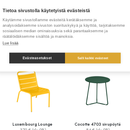
Tietoa sivustolla käytetyistä evästeistä
Tuotenumero
Käytämme sivustollamme evästeitä kerätäksemme ja
Tuotemerkki
analysoidaksemme sivuston suorituskykyä ja käyttöä, tarjotaksemme
sosiaalisen median ominaisuuksia sekä parantaaksemme ja
räätälöidäksemme sisältöä ja mainoksia.
Lue lisää
Sinua saattaisi kiinnostaa myös
Evästeasetukset
Salli kaikki evästeet
Luxembourg Lounge
Cocotte 4703 sivupöytä