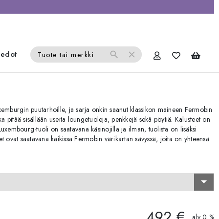
iedot
search
close
Tuote tai merkki
xemburgin puutarhoille, ja sarja onkin saanut klassikon maineen Fermobin
 pitää sisällään useita loungetuoleja, penkkejä sekä pöytiä. Kalusteet on
 Luxembourg-tuoli on saatavana käsinojilla ja ilman, tuolista on lisäksi
et ovat saatavana kaikissa Fermobin värikartan sävyssä, joita on yhteensä
492 €
alv 0 %