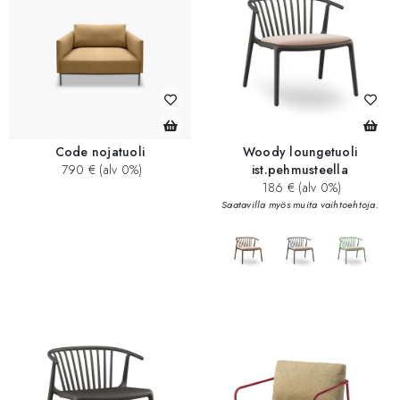
Code nojatuoli
Woody loungetuoli
790 € (alv 0%)
ist.pehmusteella
186 € (alv 0%)
Saatavilla myös muita vaihtoehtoja.
add_circle