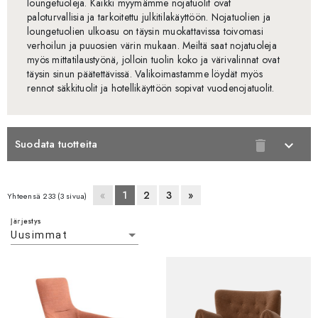
loungetuoleja. Kaikki myymämme nojatuolit ovat
paloturvallisia ja tarkoitettu julkitilakäyttöön. Nojatuolien ja
loungetuolien ulkoasu on täysin muokattavissa toivomasi
verhoilun ja puuosien värin mukaan. Meiltä saat nojatuoleja
myös mittatilaustyönä, jolloin tuolin koko ja värivalinnat ovat
täysin sinun päätettävissä. Valikoimastamme löydät myös
rennot säkkituolit ja hotellikäyttöön sopivat vuodenojatuolit.
Suodata tuotteita
delete
expand_more
«
1
2
3
»
Yhteensä 233 (3 sivua)
Järjestys
Uusimmat