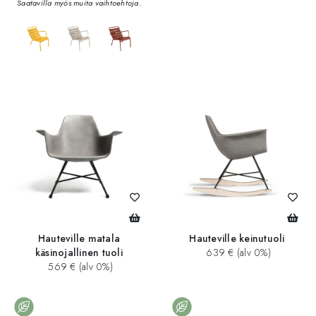
Saatavilla myös muita vaihtoehtoja.
add_circle
Hauteville matala
Hauteville keinutuoli
käsinojallinen tuoli
639 € (alv 0%)
569 € (alv 0%)