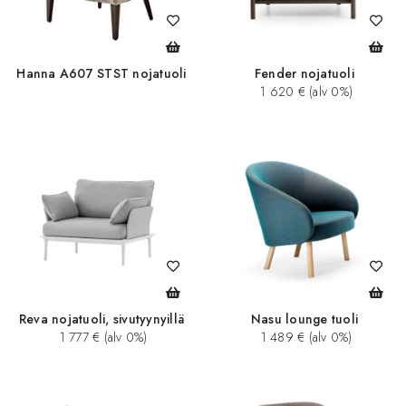
Hanna A607 STST nojatuoli
Fender nojatuoli
1 620 € (alv 0%)
Reva nojatuoli, sivutyynyillä
Nasu lounge tuoli
1 777 € (alv 0%)
1 489 € (alv 0%)