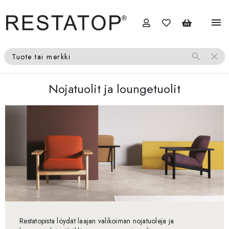
menu
search
close
Tuote tai merkki
Nojatuolit ja loungetuolit
Restatopista löydät laajan valikoiman nojatuoleja ja