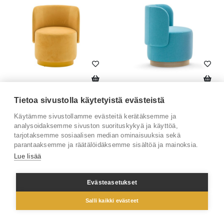
Tablet 05232 tuoli käsinojin
Tablet 05231 tuoli käsinojin
Tietoa sivustolla käytetyistä evästeistä
984 € (alv 0%)
984 € (alv 0%)
Käytämme sivustollamme evästeitä kerätäksemme ja
analysoidaksemme sivuston suorituskykyä ja käyttöä,
tarjotaksemme sosiaalisen median ominaisuuksia sekä
parantaaksemme ja räätälöidäksemme sisältöä ja mainoksia.
Lue lisää
Evästeasetukset
Salli kaikki evästeet