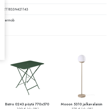
RT1833N421143
Fermob
Bistro 0243 pöytä 770x570
Mooon 5310 jalkavalaisin