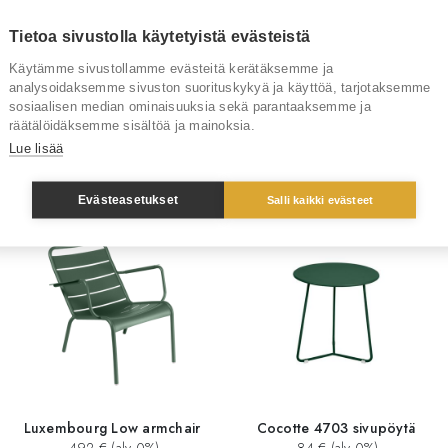
Tietoa sivustolla käytetyistä evästeistä
Tuotenumero
Käytämme sivustollamme evästeitä kerätäksemme ja
Tuotemerkki
analysoidaksemme sivuston suorituskykyä ja käyttöä, tarjotaksemme
sosiaalisen median ominaisuuksia sekä parantaaksemme ja
räätälöidäksemme sisältöä ja mainoksia.
Lue lisää
Sinua saattaisi kiinnostaa myös
Evästeasetukset
Salli kaikki evästeet
Luxembourg Low armchair
Cocotte 4703 sivupöytä