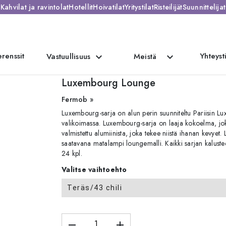
Kahvilat ja ravintolat
Hotellit
Hoivatilat
Yritystilat
Risteilijät
Suunnittelijat
renssit
Yhteyst
expand_more
expand_more
Vastuullisuus
Meistä
g Lounge
Luxembourg Lounge
Fermob »
Luxembourg-sarja on alun perin suunniteltu Pariisin Lu
valikoimassa. Luxembourg-sarja on laaja kokoelma, joka
valmistettu alumiinista, joka tekee niistä ihanan kevyet.
saatavana matalampi loungemalli. Kaikki sarjan kaluste
24 kpl.
Valitse vaihtoehto
Teräs/43 chili
remove
add