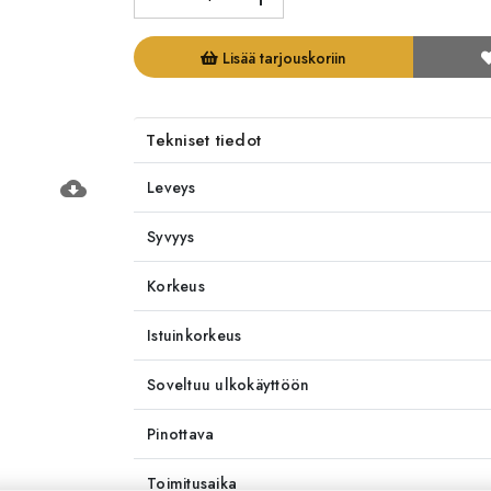
Lisää tarjouskoriin
Tekniset tiedot
cloud_download
Leveys
Syvyys
Korkeus
Istuinkorkeus
Soveltuu ulkokäyttöön
Pinottava
Toimitusaika