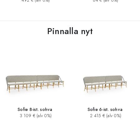
492 € (alv 0%)
84 € (alv 0%)
Pinnalla nyt
Sofie 8-ist. sohva
Sofie 6-ist. sohva
3 109 € (alv 0%)
2 415 € (alv 0%)