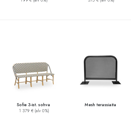
199 € (alv 0%)
375 € (alv 0%)
Sofie 3-ist. sohva
Mesh terassiaita
1 379 € (alv 0%)