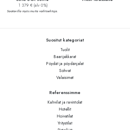
1 379 € (alv 0%)
Saatavilla myös muita vaihtoehtoja.
Suositut kategoriat
Tuolit
Baarijakkarat
Pöydät ja pöydänjalat
Sohvat
Valaisimet
Referenssimme
Kahvilat ja ravintolat
Hotellit
Hoivatilat
Yritystilat