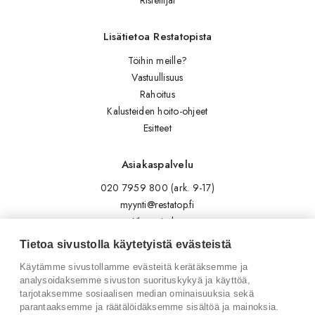
Risteilijät
Lisätietoa Restatopista
Töihin meille?
Vastuullisuus
Rahoitus
Kalusteiden hoito-ohjeet
Esitteet
Asiakaspalvelu
020 7959 800 (ark. 9-17)
myynti@restatop.fi
Yhteystiedot
Lähetä viesti
Tietoa sivustolla käytetyistä evästeistä
Käytämme sivustollamme evästeitä kerätäksemme ja
Seuraa meitä
analysoidaksemme sivuston suorituskykyä ja käyttöä,
tarjotaksemme sosiaalisen median ominaisuuksia sekä
Tilaa uutiskirje
parantaaksemme ja räätälöidäksemme sisältöä ja mainoksia.