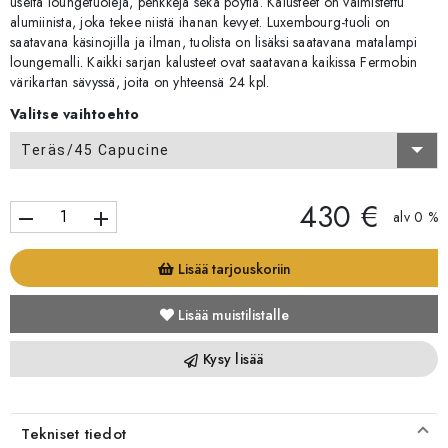
useita loungetuoleja, penkkejä sekä pöytiä. Kalusteet on valmistettu
alumiinista, joka tekee niistä ihanan kevyet. Luxembourg-tuoli on
saatavana käsinojilla ja ilman, tuolista on lisäksi saatavana matalampi
loungemalli. Kaikki sarjan kalusteet ovat saatavana kaikissa Fermobin
värikartan sävyssä, joita on yhteensä 24 kpl.
Valitse vaihtoehto
Teräs/45 Capucine
430 €
remove
add
alv 0 %
Lisää tarjouskoriin
Lisää muistilistalle
Kysy lisää
Tekniset tiedot