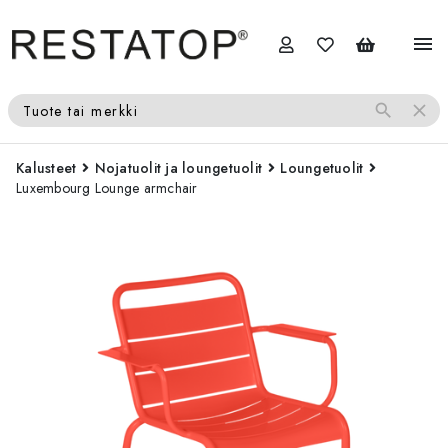
menu
search
close
Tuote tai merkki
Kalusteet
Nojatuolit ja loungetuolit
Loungetuolit
Luxembourg Lounge armchair