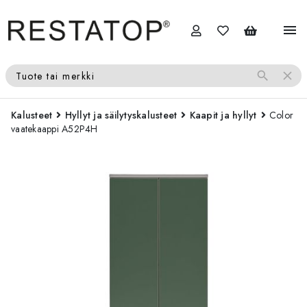
menu
search
close
Tuote tai merkki
Kalusteet
Hyllyt ja säilytyskalusteet
Kaapit ja hyllyt
Color
vaatekaappi A52P4H