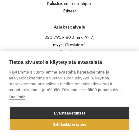
Kalusteiden hoito-ohjeet
Esitteet
Asiakaspalvelu
020 7959 800 (ark. 9-17)
myynti@restatop.fi
Yhteystiedot
Lähetä viesti
Tietoa sivustolla käytetyistä evästeistä
Käytämme sivustollamme evästeitä kerätäksemme ja
Seuraa meitä
analysoidaksemme sivuston suorituskykyä ja käyttöä,
tarjotaksemme sosiaalisen median ominaisuuksia sekä
Tilaa uutiskirje
parantaaksemme ja räätälöidäksemme sisältöä ja mainoksia.
Instagram
Lue lisää
LinkedIn
Facebook
Evästeasetukset
Salli kaikki evästeet
© 2026 Restatop Oy
Tietosuojaseloste