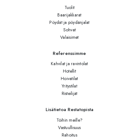
Tuolit
Baarijakkarat
Pöydät ja pöydänjalat
Sohvat
Valaisimet
Referenssimme
Kahvilat ja ravintolat
Hotellit
Hoivatilat
Yritystilat
Risteilijät
Lisätietoa Restatopista
Töihin meille?
Vastuullisuus
Rahoitus