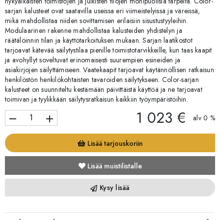
nykyaikaisten toimistojen ja julkisten tilojen monipuolisia tarpeita. Color-
sarjan kalusteet ovat saatavilla useissa eri viimeistelyissä ja väreissä,
mikä mahdollistaa niiden sovittamisen erilaisiin sisustustyyleihin.
Modulaarinen rakenne mahdollistaa kalusteiden yhdistelyn ja
räätälöinnin tilan ja käyttötarkoituksen mukaan. Sarjan laatikostot
tarjoavat kätevää säilytystilaa pienille toimistotarvikkeille, kun taas kaapit
ja avohyllyt soveltuvat erinomaisesti suurempien esineiden ja
asiakirjojen säilyttämiseen. Vaatekaapit tarjoavat käytännöllisen ratkaisun
henkilöstön henkilökohtaisten tavaroiden säilytykseen. Color-sarjan
kalusteet on suunniteltu kestämään päivittäistä käyttöä ja ne tarjoavat
toimivan ja tyylikkään säilytysratkaisun kaikkiin työympäristöihin.
1 023 €
remove
add
alv 0 %
Lisää tarjouskoriin
Lisää muistilistalle
Kysy lisää