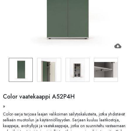
cloud_download
Color vaatekaappi A52P4H
»
Color-sarja tarjoaa laajan valikoiman säilytyskalusteita, jotka yhdistävät
selkeän muotoilun ja käytännöllisyyden. Sarjaan kuuluu laatikostoja,
kaappeja, avohyllyjä ja vaatekaappeja, jotka on suunniteltu vastaamaan