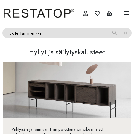
menu
search
close
Tuote tai merkki
Hyllyt ja säilytyskalusteet
Viihtyisän ja toimivan tilan perustana on oikeanlaiset