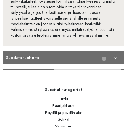
säilytyskalusteet. Jokaisessa toimitilassa, olipa kyseessä toimisto
tai hotelli, tulee aina huomioida riittävä tila tavaroiden
säilytykselle. Järjestä tärkeät asiakirjat lipastoihin, aseta
tarpeelliset tuotteet avonaiselle seinähyllylle ja järjestä
mediakalusteiden johdot siististi tv-kalusteen laatikoihin.
Valmistamme säilytyskalusteita myös mittatilaustyönä. Lue lisää
kustomoitavista tuotteistamme tai ota
yhteys myyntiimme
.
Suodata tuotteita
delete
expand_more
Suositut kategoriat
Tuolit
Baarijakkarat
Pöydät ja pöydänjalat
Sohvat
Valaisimet