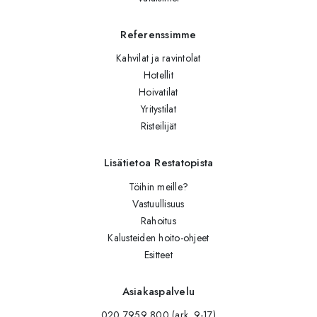
Referenssimme
Kahvilat ja ravintolat
Hotellit
Hoivatilat
Yritystilat
Risteilijät
Lisätietoa Restatopista
Töihin meille?
Vastuullisuus
Rahoitus
Kalusteiden hoito-ohjeet
Esitteet
Asiakaspalvelu
020 7959 800 (ark. 9-17)