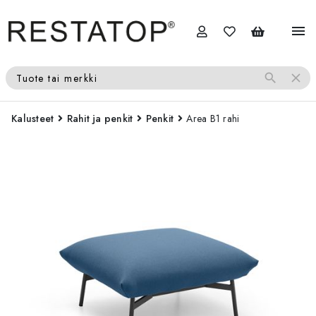
menu
search
close
Tuote tai merkki
Kalusteet
Rahit ja penkit
Penkit
Area B1 rahi