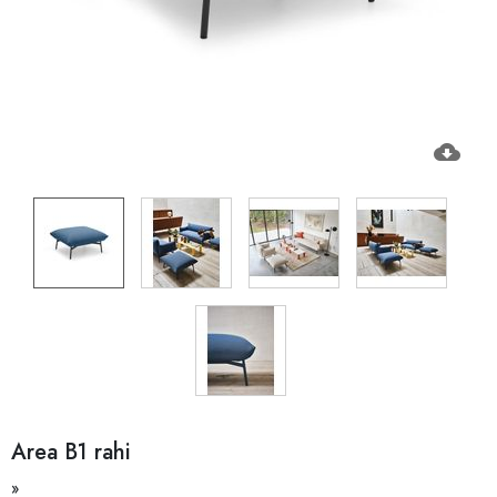
cloud_download
Area B1 rahi
»