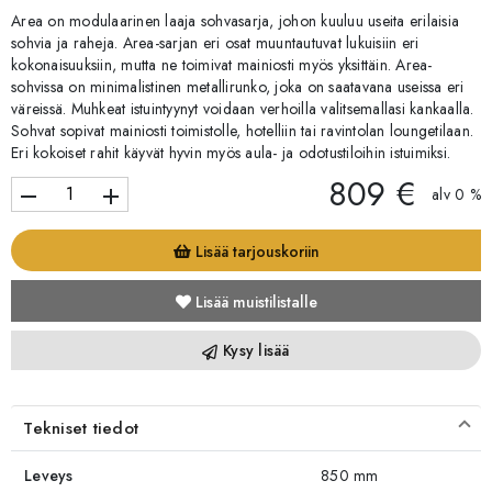
Area on modulaarinen laaja sohvasarja, johon kuuluu useita erilaisia
sohvia ja raheja. Area-sarjan eri osat muuntautuvat lukuisiin eri
kokonaisuuksiin, mutta ne toimivat mainiosti myös yksittäin. Area-
sohvissa on minimalistinen metallirunko, joka on saatavana useissa eri
väreissä. Muhkeat istuintyynyt voidaan verhoilla valitsemallasi kankaalla.
Sohvat sopivat mainiosti toimistolle, hotelliin tai ravintolan loungetilaan.
Eri kokoiset rahit käyvät hyvin myös aula- ja odotustiloihin istuimiksi.
809 €
remove
add
alv 0 %
Lisää tarjouskoriin
Lisää muistilistalle
Kysy lisää
Tekniset tiedot
Leveys
850 mm