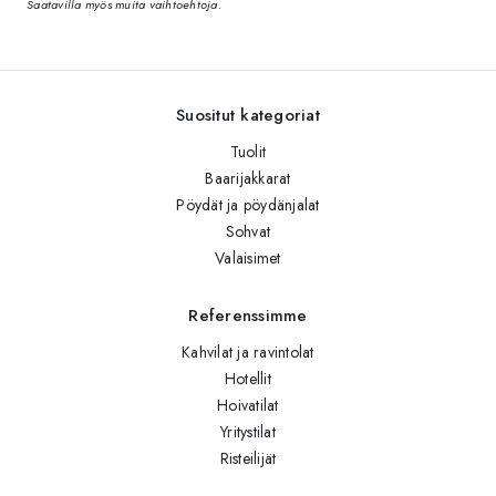
Saatavilla myös muita vaihtoehtoja.
Suositut kategoriat
Tuolit
Baarijakkarat
Pöydät ja pöydänjalat
Sohvat
Valaisimet
Referenssimme
Kahvilat ja ravintolat
Hotellit
Hoivatilat
Yritystilat
Risteilijät