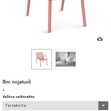
cloud_download
Bini nojatuoli
»
Valitse vaihtoehto
Terrakotta