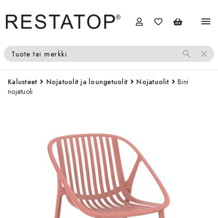
menu
search
close
Tuote tai merkki
Kalusteet
Nojatuolit ja loungetuolit
Nojatuolit
Bini
nojatuoli