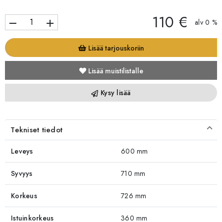
110 €
remove
add
alv 0 %
Lisää tarjouskoriin
Lisää muistilistalle
Kysy lisää
Tekniset tiedot
Leveys
600 mm
Syvyys
710 mm
Korkeus
726 mm
Istuinkorkeus
360 mm