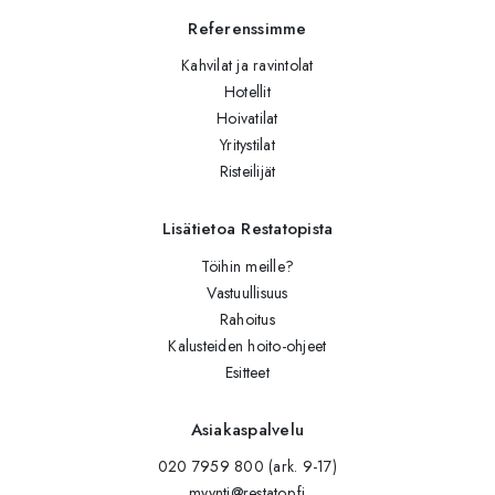
Referenssimme
Kahvilat ja ravintolat
Hotellit
Hoivatilat
Yritystilat
Risteilijät
Lisätietoa Restatopista
Töihin meille?
Vastuullisuus
Rahoitus
Kalusteiden hoito-ohjeet
Esitteet
Asiakaspalvelu
020 7959 800 (ark. 9-17)
myynti@restatop.fi