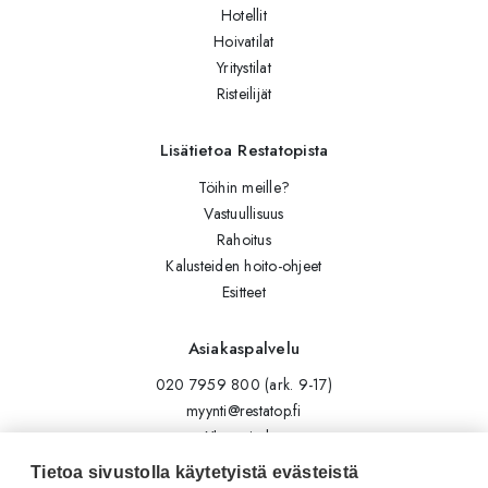
Hotellit
Hoivatilat
Yritystilat
Risteilijät
Lisätietoa Restatopista
Töihin meille?
Vastuullisuus
Rahoitus
Kalusteiden hoito-ohjeet
Esitteet
Asiakaspalvelu
020 7959 800 (ark. 9-17)
myynti@restatop.fi
Yhteystiedot
Lähetä viesti
Tietoa sivustolla käytetyistä evästeistä