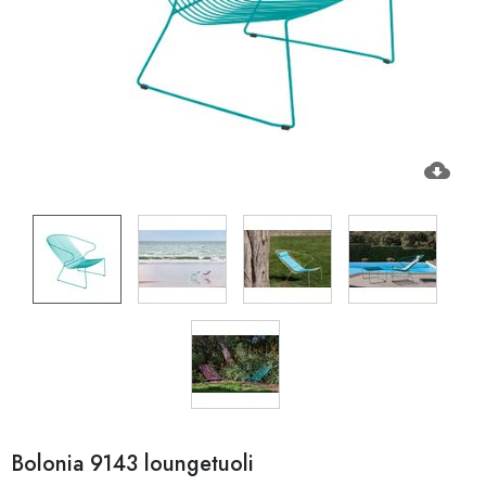
cloud_download
Bolonia 9143 loungetuoli