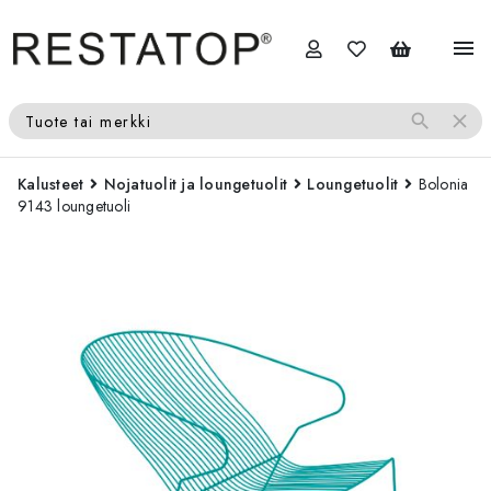
menu
search
close
Tuote tai merkki
Kalusteet
Nojatuolit ja loungetuolit
Loungetuolit
Bolonia
9143 loungetuoli