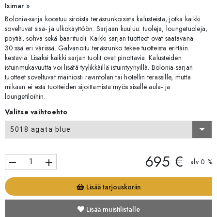
Isimar »
Bolonia-sarja koostuu siroista teräsrunkoisista kalusteista, jotka kaikki
soveltuvat sisä- ja ulkokäyttöön. Sarjaan kuuluu: tuoleja, loungetuoleja,
pöytiä, sohva sekä baarituoli. Kaikki sarjan tuotteet ovat saatavana
30:ssä eri värissä. Galvanoitu teräsrunko tekee tuotteista erittäin
kestäviä. Lisäksi kaikki sarjan tuolit ovat pinottavia. Kalusteiden
istuinmukavuutta voi lisätä tyylikkäillä istuintyynyillä. Bolonia-sarjan
tuotteet soveltuvat mainiosti ravintolan tai hotellin terassille, mutta
mikään ei estä tuotteiden sijoittamista myös sisälle aula- ja
loungetiloihin.
Valitse vaihtoehto
5018 agata blue
695 €
remove
add
alv 0 %
Lisää tarjouskoriin
Lisää muistilistalle