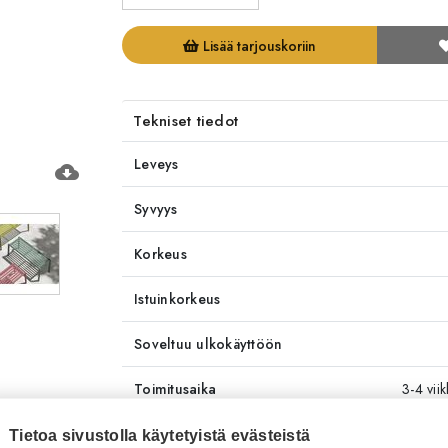
Lisää tarjouskoriin
Tekniset tiedot
Leveys
cloud_download
Syvyys
Korkeus
Istuinkorkeus
Soveltuu ulkokäyttöön
Toimitusaika
3-4 vii
Tuotenumero
RT418
Tietoa sivustolla käytetyistä evästeistä