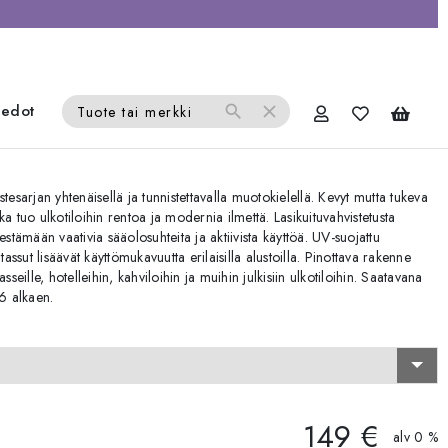
iedot
search
close
Tuote tai merkki
sarjan yhtenäisellä ja tunnistettavalla muotokielellä. Kevyt mutta tukeva
a tuo ulkotiloihin rentoa ja modernia ilmettä. Lasikuituvahvistetusta
estämään vaativia sääolosuhteita ja aktiivista käyttöä. UV-suojattu
tassut lisäävät käyttömukavuutta erilaisilla alustoilla. Pinottava rakenne
seille, hotelleihin, kahviloihin ja muihin julkisiin ulkotiloihin. Saatavana
26 alkaen.
149 €
alv 0 %