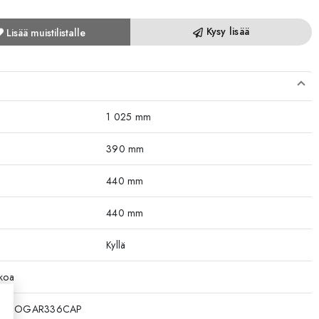
Kysy lisää
Lisää muistilistalle
1 025 mm
390 mm
440 mm
440 mm
Kyllä
kkoa
8SDOGAR336CAP