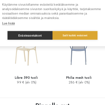
Käytämme sivustollamme evästeitä kerätäksemme ja
analysoidaksemme sivuston suorituskykyä ja käyttöä, tarjotaksemme
sosiaalisen median ominaisuuksia sekä parantaaksemme ja
Sinua saattaisi kiinnostaa myös
räätälöidäksemme sisältöä ja mainoksia.
Lue lisää
Evästeasetukset
Salli kaikki evästeet
Libre 590 tuoli
Philia mesh tuoli
99 € (alv 0%)
286 € (alv 0%)