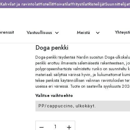
Kahvilat ja ravintolat
Hotellit
Hoivatilat
Yritystilat
Risteilijät
Suunnittelijat
renssit
Yhteyst
expand_more
expand_more
Vastuullisuus
Meistä
Doga penkki
Doga-penkki täydentää Nardin suositun Doga-ulkokaluste
penkki erottuu ilmavasta sälemäisestä rakenteestaan, jok
polypropeenihartsista valmistettu runko on suunniteltu k
materiaali säilyttää värinsä hyvin, ja liukumattomat kumi
tekee penkistä käytännöllisen valinnan ravintoloiden teras
useissa eri väreissä. Tuote on saatavilla syyskuusta 20
Valitse vaihtoehto
PP/cappuccino, ulkokäyt.
remove
add