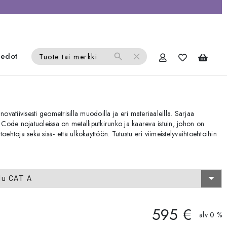
iedot
search
close
Tuote tai merkki
ovatiivisesti geometrisilla muodoilla ja eri materiaaleilla. Sarjaa
Code nojatuoleissa on metalliputkirunko ja kaareva istuin, johon on
oehtoja sekä sisä- että ulkokäyttöön. Tutustu eri viimeistelyvaihtoehtoihin
lu CAT A
595 €
alv 0 %