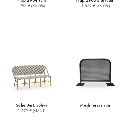
Flap 2904 rahi
Flap 2903 B divaani
753 € (alv 0%)
1 832 € (alv 0%)
Sofie 3-ist. sohva
Mesh terassiaita
1 379 € (alv 0%)