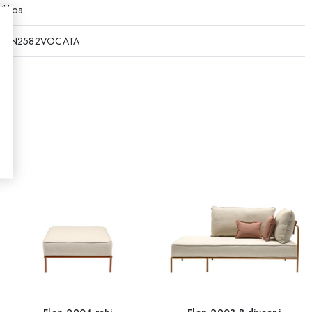
iikkoa
767N2582VOCATA