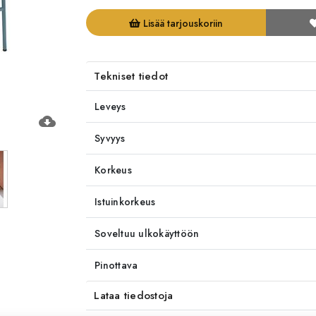
Lisää tarjouskoriin
Tekniset tiedot
Leveys
cloud_download
Syvyys
Korkeus
Istuinkorkeus
Soveltuu ulkokäyttöön
Pinottava
Lataa tiedostoja