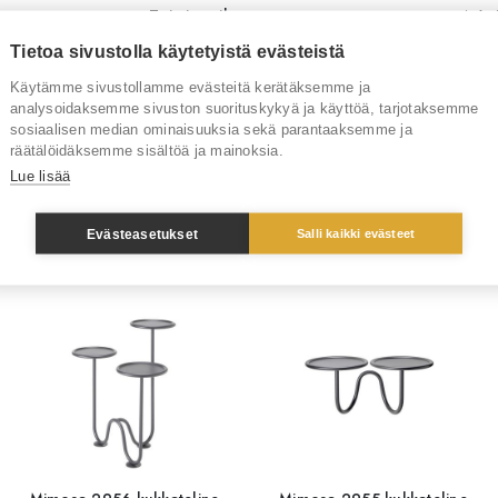
Toimitusaika
4-6 v
Tietoa sivustolla käytetyistä evästeistä
Tuotenumero
RT3
Käytämme sivustollamme evästeitä kerätäksemme ja
analysoidaksemme sivuston suorituskykyä ja käyttöä, tarjotaksemme
Tuotemerkki
Scab
sosiaalisen median ominaisuuksia sekä parantaaksemme ja
räätälöidäksemme sisältöä ja mainoksia.
Lue lisää
Sinua saattaisi kiinnostaa myös
Evästeasetukset
Salli kaikki evästeet