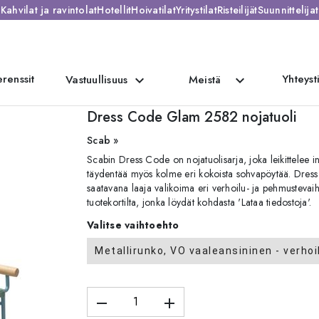
Kahvilat ja ravintolat
Hotellit
Hoivatilat
Yritystilat
Risteilijät
Suunnittelijat
renssit
Yhteyst
expand_more
expand_more
Vastuullisuus
Meistä
atuoli
Dress Code Glam 2582 nojatuoli
Scab »
Scabin Dress Code on nojatuolisarja, joka leikittelee inn
täydentää myös kolme eri kokoista sohvapöytää. Dress 
saatavana laaja valikoima eri verhoilu- ja pehmustevaiht
tuotekortilta, jonka löydät kohdasta 'Lataa tiedostoja'.
Valitse vaihtoehto
Metallirunko, VO vaaleansininen - verhoi
remove
add