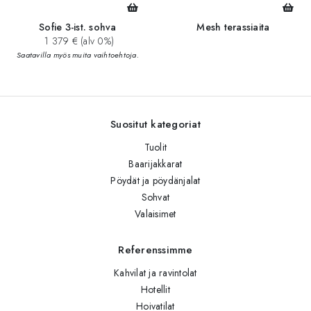
Sofie 3-ist. sohva
Mesh terassiaita
1 379 € (alv 0%)
Saatavilla myös muita vaihtoehtoja.
Suositut kategoriat
Tuolit
Baarijakkarat
Pöydät ja pöydänjalat
Sohvat
Valaisimet
Referenssimme
Kahvilat ja ravintolat
Hotellit
Hoivatilat