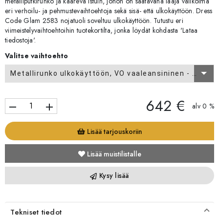
metalliputkirunko ja kaareva istuin, johon on saatavana laaja valikoima
eri verhoilu- ja pehmustevaihtoehtoja sekä sisä- että ulkokäyttöön. Dress
Code Glam 2583 nojatuoli soveltuu ulkokäyttöön. Tutustu eri
viimeistelyvaihtoehtoihin tuotekortilta, jonka löydät kohdasta 'Lataa
tiedostoja'.
Valitse vaihtoehto
Metallirunko ulkokäyttöön, VO vaaleansininen - verhoilu CAT A
642 €
remove
add
alv 0 %
Lisää tarjouskoriin
Lisää muistilistalle
Kysy lisää
Tekniset tiedot