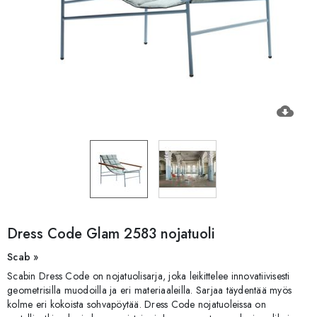
cloud_download
Dress Code Glam 2583 nojatuoli
Scab »
Scabin Dress Code on nojatuolisarja, joka leikittelee innovatiivisesti
geometrisilla muodoilla ja eri materiaaleilla. Sarjaa täydentää myös
kolme eri kokoista sohvapöytää. Dress Code nojatuoleissa on