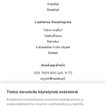
Yritystilat
Risteilijät
Lisätietoa Restatopista
Töihin meille?
Vastuullisuus
Rahoitus
Kalusteiden hoito-ohjeet
Esitteet
Asiakaspalvelu
020 7959 800 (ark. 9-17)
myynti@restatop.fi
Yhteystiedot
Lähetä viesti
Tietoa sivustolla käytetyistä evästeistä
Käytämme sivustollamme evästeitä kerätäksemme ja
Seuraa meitä
analysoidaksemme sivuston suorituskykyä ja käyttöä,