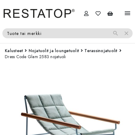
menu
search
close
Tuote tai merkki
Kalusteet
Nojatuolit ja loungetuolit
Terassinojatuolit
Dress Code Glam 2583 nojatuoli