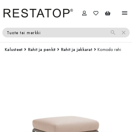
menu
search
close
Tuote tai merkki
Kalusteet
Rahit ja penkit
Rahit ja jakkarat
Komodo rahi