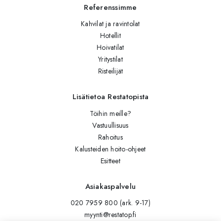
Referenssimme
Kahvilat ja ravintolat
Hotellit
Hoivatilat
Yritystilat
Risteilijät
Lisätietoa Restatopista
Töihin meille?
Vastuullisuus
Rahoitus
Kalusteiden hoito-ohjeet
Esitteet
Asiakaspalvelu
020 7959 800 (ark. 9-17)
myynti@restatop.fi