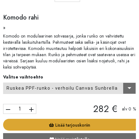
Komodo rahi
»
Komodo on modulaarinen sohvasarja, jonka runko on vahvistettu
kestävällä lasikuituhartsilla. Pehmusteet sekä selkä- ja käsinojat ovat
irrotettavissa. Komodo muuntautuu helposti lukuisiin eri kokonaisuuksiin
tilan ja tarpeen mukaan. Runko ja pehmusteet ovat saatavana useissa eri
väreissä. Sarjaan kuuluu modulaaristen osien lisäksi nojatuoli, rahi ja
kaksi sohvapöytää.
Valitse vaihtoehto
Ruskea PPF-runko - verhoilu Canvas Sunbrella
282 €
remove
add
alv 0 %
Lisää tarjouskoriin