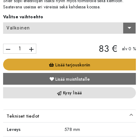
Shelf sopii eteistilojen lisäksi hyvin myös toimistolle sekä keittiöön.
Saatavana useissa eri väreissä sekä kahdessa koossa.
Valitse vaihtoehto
Valkoinen
83 €
remove
add
alv 0 %
Lisää tarjouskoriin
Lisää muistilistalle
Kysy lisää
Tekniset tiedot
Leveys
578 mm