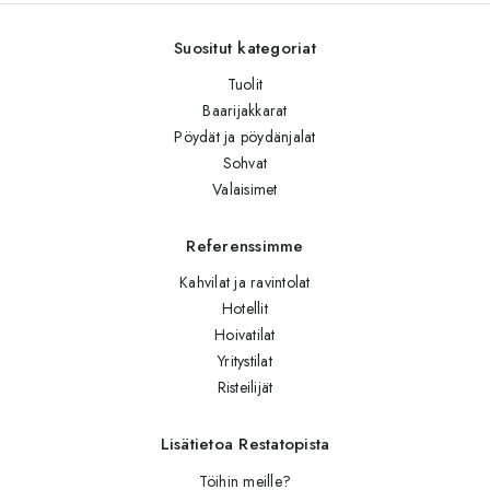
Suositut kategoriat
Tuolit
Baarijakkarat
Pöydät ja pöydänjalat
Sohvat
Valaisimet
Referenssimme
Kahvilat ja ravintolat
Hotellit
Hoivatilat
Yritystilat
Risteilijät
Lisätietoa Restatopista
Töihin meille?