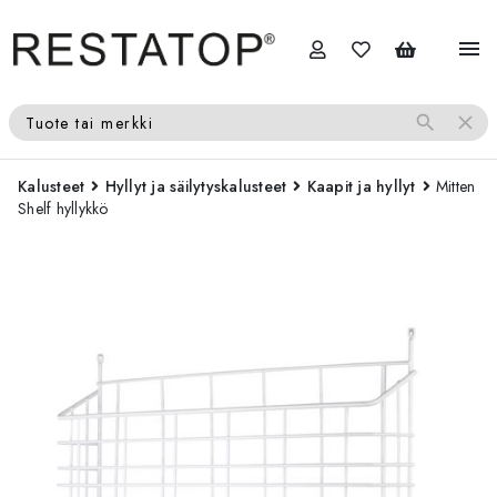
menu
search
close
Tuote tai merkki
Kalusteet
Hyllyt ja säilytyskalusteet
Kaapit ja hyllyt
Mitten
Shelf hyllykkö