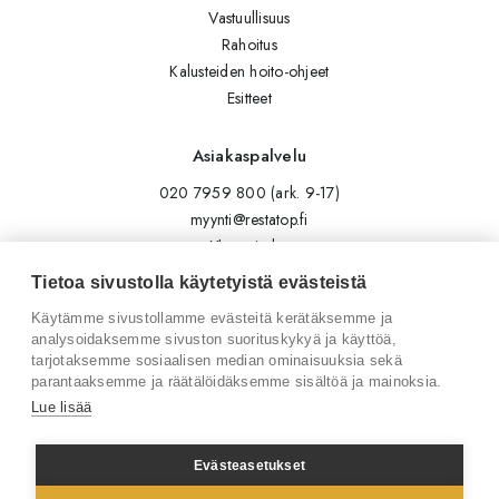
Vastuullisuus
Rahoitus
Kalusteiden hoito-ohjeet
Esitteet
Asiakaspalvelu
020 7959 800 (ark. 9-17)
myynti@restatop.fi
Yhteystiedot
Lähetä viesti
Tietoa sivustolla käytetyistä evästeistä
Käytämme sivustollamme evästeitä kerätäksemme ja
Seuraa meitä
analysoidaksemme sivuston suorituskykyä ja käyttöä,
tarjotaksemme sosiaalisen median ominaisuuksia sekä
Tilaa uutiskirje
parantaaksemme ja räätälöidäksemme sisältöä ja mainoksia.
Instagram
Lue lisää
LinkedIn
Facebook
Evästeasetukset