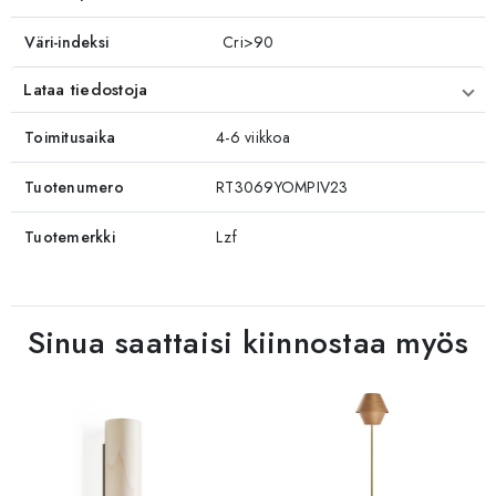
Väri-indeksi
Cri>90
Lataa tiedostoja
Toimitusaika
4-6 viikkoa
Tuotenumero
RT3069YOMPIV23
Tuotemerkki
Lzf
Sinua saattaisi kiinnostaa myös