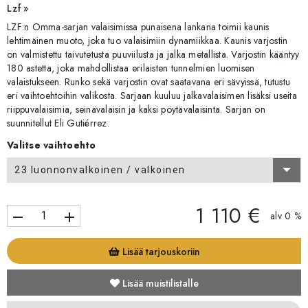
Lzf »
LZF:n Omma-sarjan valaisimissa punaisena lankana toimii kaunis
lehtimäinen muoto, joka tuo valaisimiin dynamiikkaa. Kaunis varjostin
on valmistettu taivutetusta puuviilusta ja jalka metallista. Varjostin kääntyy
180 astetta, joka mahdollistaa erilaisten tunnelmien luomisen
valaistukseen. Runko sekä varjostin ovat saatavana eri sävyissä, tutustu
eri vaihtoehtoihin valikosta. Sarjaan kuuluu jalkavalaisimen lisäksi useita
riippuvalaisimia, seinävalaisin ja kaksi pöytävalaisinta. Sarjan on
suunnitellut Eli Gutiérrez.
Valitse vaihtoehto
23 luonnonvalkoinen / valkoinen
1 110 €
remove
add
alv 0 %
Lisää tarjouskoriin
Lisää muistilistalle