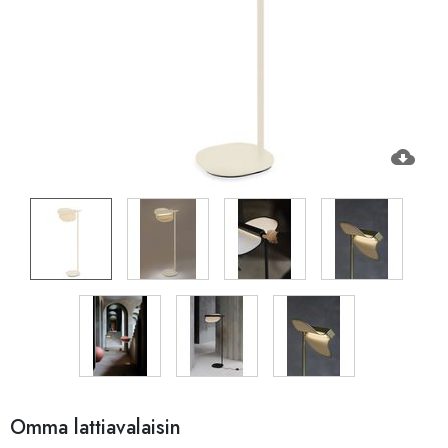
cloud_download
Omma lattiavalaisin