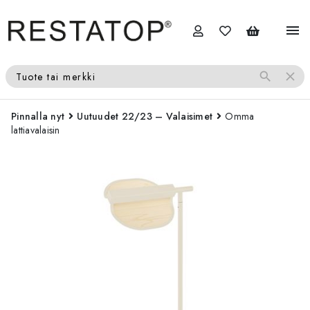
menu
search
close
Tuote tai merkki
Pinnalla nyt
Uutuudet 22/23 – Valaisimet
Omma
lattiavalaisin