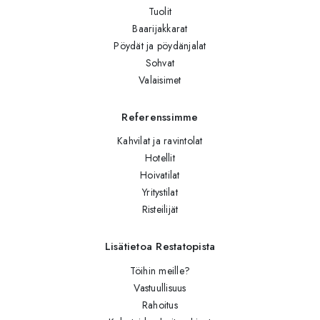
Tuolit
Baarijakkarat
Pöydät ja pöydänjalat
Sohvat
Valaisimet
Referenssimme
Kahvilat ja ravintolat
Hotellit
Hoivatilat
Yritystilat
Risteilijät
Lisätietoa Restatopista
Töihin meille?
Vastuullisuus
Rahoitus