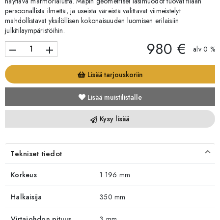
näyttävä marmorialusta. Mapin geometriset lasimuodot tuovat tilaan
persoonallista ilmettä, ja useista väreistä valittavat viimeistelyt
mahdollistavat yksilöllisen kokonaisuuden luomisen erilaisiin
julkitilaympäristöihin.
980 €
remove
add
alv 0 %
Lisää tarjouskoriin
Lisää muistilistalle
Kysy lisää
Tekniset tiedot
Korkeus
1 196 mm
Halkaisija
350 mm
Virtajohdon pituus
3 mm