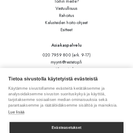
Töihin meille?
Vastuullisuus
Rahoitus
Kalusteiden hoito-ohjeet
Esitteet
Asiakaspalvelu
020 7959 800 (ark. 9-17)
myynti@restatop.fi
Yhteystiedot
Lähetä viesti
Tietoa sivustolla käytetyistä evästeistä
Käytämme sivustollamme evästeitä kerätäksemme ja
Seuraa meitä
analysoidaksemme sivuston suorituskykyä ja käyttöä,
tarjotaksemme sosiaalisen median ominaisuuksia sekä
Tilaa uutiskirje
parantaaksemme ja räätälöidäksemme sisältöä ja mainoksia.
Instagram
Lue lisää
LinkedIn
Facebook
Evästeasetukset