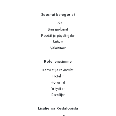
Suositut kategoriat
Tuolit
Baarijakkarat
Pöydät ja pöydänjalat
Sohvat
Valaisimet
Referenssimme
Kahvilat ja ravintolat
Hotellit
Hoivatilat
Yritystilat
Risteilijät
Lisätietoa Restatopista