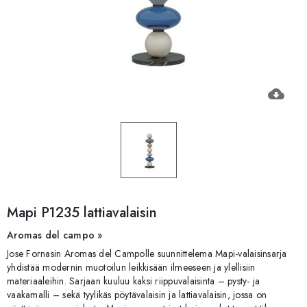
cloud_download
Mapi P1235 lattiavalaisin
Aromas del campo »
Jose Fornasin Aromas del Campolle suunnittelema Mapi-valaisinsarja
yhdistää modernin muotoilun leikkisään ilmeeseen ja ylellisiin
materiaaleihin. Sarjaan kuuluu kaksi riippuvalaisinta – pysty- ja
vaakamalli – sekä tyylikäs pöytävalaisin ja lattiavalaisin, jossa on