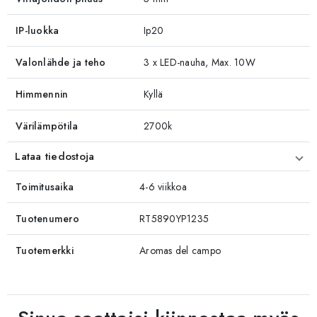
IP-luokka
Ip20
Valonlähde ja teho
3 x LED-nauha, Max. 10W
Himmennin
Kyllä
Värilämpötila
2700k
Lataa tiedostoja
Toimitusaika
4-6 viikkoa
Tuotenumero
RT5890YP1235
Tuotemerkki
Aromas del campo