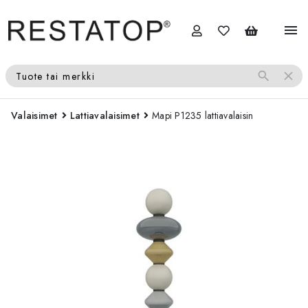
menu
search
close
Tuote tai merkki
Valaisimet
Lattiavalaisimet
Mapi P1235 lattiavalaisin