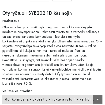
Ofy työtuoli SYB202 1D käsinojin
Narbutas »
Ofy-työtuolisarja yhdistää tyylin, ergonomian ja käytännöllisyyden
moderniin työympäristöön. Pehmeästi muotoiltu ja verhoiltu selkänoja
on saatavana kahdessa korkeudessa. Tuoleissa on myös
korkeudensäätö, joka mahdollistaa yksilöllisen istumismukavuuden. Ofy-
sarjasta löytyy tuoleja sekä työpisteelle että neuvottelutilaan – valitse
pyörällinen tai liukujalkainen malli tarpeesi mukaan. Tuolien
synkronimekanismi mukautuu automaattisesti istujan painoon.
Säädettävä istuinsyvyys, ristiseläntuki sekä käsinojien säädöt
viimeistelevät ergonomisen ja yksilöllisen istuinmukavuuden. Laaja
verhoiluvalikoima ja rungon kaksi värivaihtoehtoa mahdollistavat tuolin
sovittamisen erilaisiin sisustustyyleihin. Ofy-työtuolit on suunniteltu
vastuullisesti kierrätettäväksi elinkaarensa päässä - osista voidaan
kierrättää jopa 90 %.
Valitse vaihtoehto
Runko musta - pyörät J - liukuva istuin - verhoilu CAT 2