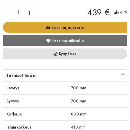
439 €
remove
add
alv 0 %
Lisää tarjouskoriin
Lisää muistilistalle
Kysy lisää
Tekniset tiedot
Leveys
700 mm
Syvyys
700 mm
Korkeus
800 mm
Istuinkorkeus
410 mm