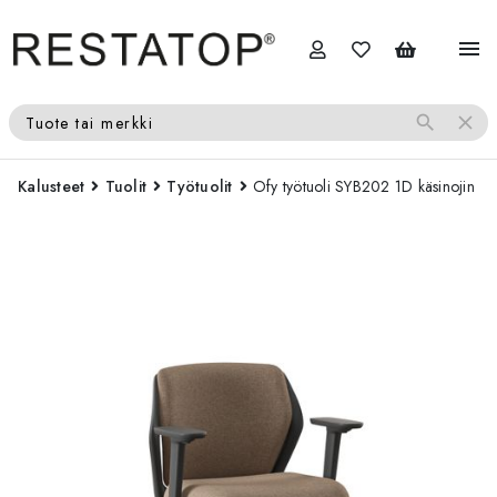
menu
search
close
Tuote tai merkki
Kalusteet
Tuolit
Työtuolit
Ofy työtuoli SYB202 1D käsinojin