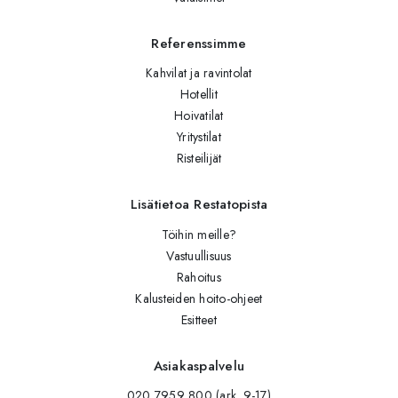
Referenssimme
Kahvilat ja ravintolat
Hotellit
Hoivatilat
Yritystilat
Risteilijät
Lisätietoa Restatopista
Töihin meille?
Vastuullisuus
Rahoitus
Kalusteiden hoito-ohjeet
Esitteet
Asiakaspalvelu
020 7959 800 (ark. 9-17)