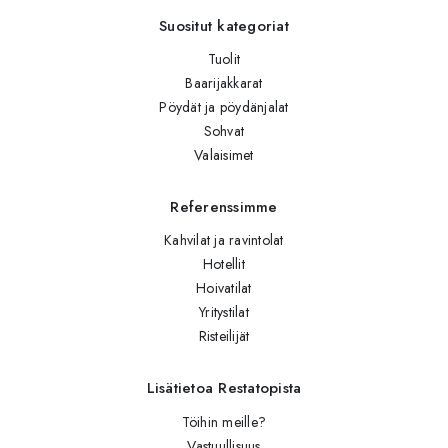
Suositut kategoriat
Tuolit
Baarijakkarat
Pöydät ja pöydänjalat
Sohvat
Valaisimet
Referenssimme
Kahvilat ja ravintolat
Hotellit
Hoivatilat
Yritystilat
Risteilijät
Lisätietoa Restatopista
Töihin meille?
Vastuullisuus