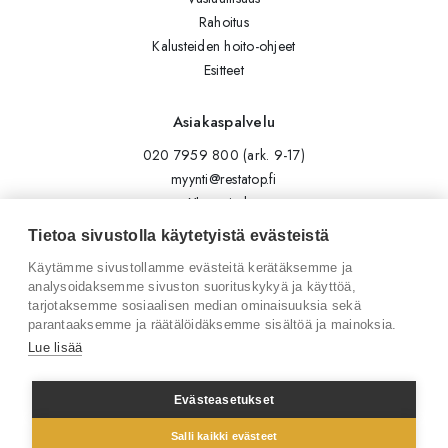
Rahoitus
Kalusteiden hoito-ohjeet
Esitteet
Asiakaspalvelu
020 7959 800 (ark. 9-17)
myynti@restatop.fi
Yhteystiedot
Lähetä viesti
Tietoa sivustolla käytetyistä evästeistä
Käytämme sivustollamme evästeitä kerätäksemme ja
Seuraa meitä
analysoidaksemme sivuston suorituskykyä ja käyttöä,
tarjotaksemme sosiaalisen median ominaisuuksia sekä
Tilaa uutiskirje
parantaaksemme ja räätälöidäksemme sisältöä ja mainoksia.
Instagram
Lue lisää
LinkedIn
Facebook
Evästeasetukset
Salli kaikki evästeet
© 2026 Restatop Oy