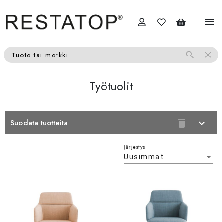
menu
search
close
Tuote tai merkki
Työtuolit
Suodata tuotteita
delete
expand_more
Järjestys
Uusimmat