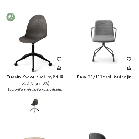
add_circle
add_circle
Eternity Swivel tuoli pyörillä
Easy 01/111 tuoli käsinojin
550 € (alv 0%)
Saatavilla myös muita vaihtoehtoja.