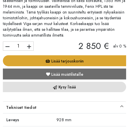
säästämisen ja toimivuuden. Valittavissa on kaksi korkeutta, 1565 mm ja
1944 mm, ja kaappi on saatavilla tammiviilusta, Fenix HPL:stä tai
melamiinista. Tämä tyylikäs kaappi on suunniteltu erityisesti nykyaikaisiin
toimistotiloihin, johtajahuoneisiin ja kokoushuoneisiin, ja se täydentää
täydellisesti Viga-sarjan muut kalusteet. Korkeakaappi tuo lisää
säilytystilaa ilman, että se hallitsee tilaa, ja se parantaa ympäristön
toimivuutta sekä ammatillista ilmettä.
2 850 €
remove
add
alv 0 %
Lisää tarjouskoriin
Lisää muistilistalle
Kysy lisää
Tekniset tiedot
Leveys
928 mm