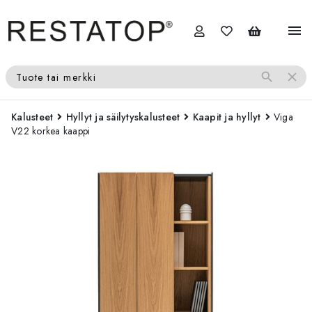
menu
search
close
Tuote tai merkki
Kalusteet
Hyllyt ja säilytyskalusteet
Kaapit ja hyllyt
Viga
V22 korkea kaappi