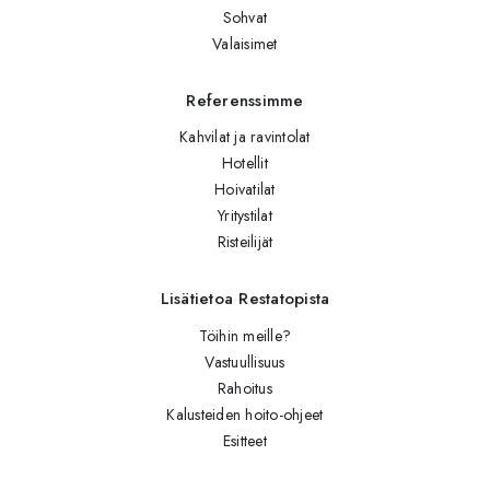
Sohvat
Valaisimet
Referenssimme
Kahvilat ja ravintolat
Hotellit
Hoivatilat
Yritystilat
Risteilijät
Lisätietoa Restatopista
Töihin meille?
Vastuullisuus
Rahoitus
Kalusteiden hoito-ohjeet
Esitteet