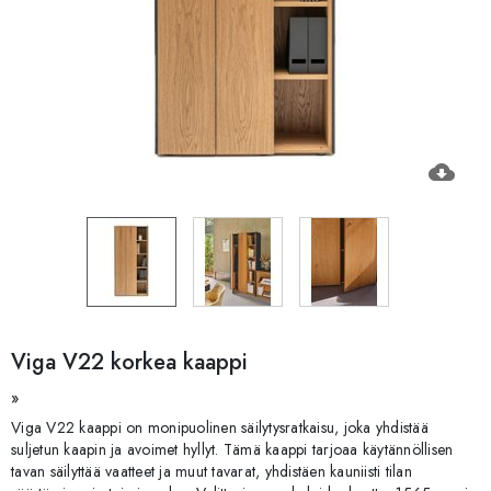
cloud_download
Viga V22 korkea kaappi
»
Viga V22 kaappi on monipuolinen säilytysratkaisu, joka yhdistää
suljetun kaapin ja avoimet hyllyt. Tämä kaappi tarjoaa käytännöllisen
tavan säilyttää vaatteet ja muut tavarat, yhdistäen kauniisti tilan