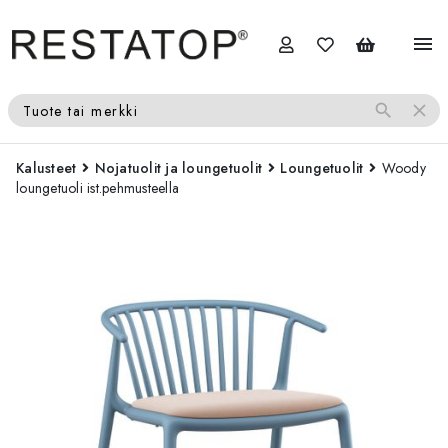
menu
search
close
Tuote tai merkki
Kalusteet
Nojatuolit ja loungetuolit
Loungetuolit
Woody
loungetuoli ist.pehmusteella