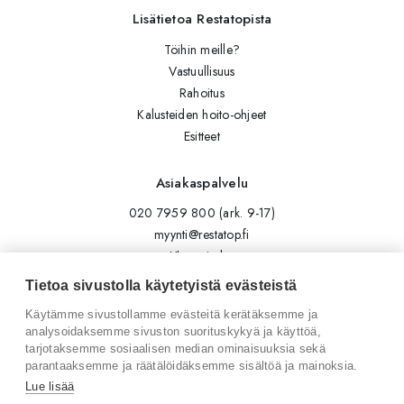
Lisätietoa Restatopista
Töihin meille?
Vastuullisuus
Rahoitus
Kalusteiden hoito-ohjeet
Esitteet
Asiakaspalvelu
020 7959 800 (ark. 9-17)
myynti@restatop.fi
Yhteystiedot
Lähetä viesti
Tietoa sivustolla käytetyistä evästeistä
Käytämme sivustollamme evästeitä kerätäksemme ja
Seuraa meitä
analysoidaksemme sivuston suorituskykyä ja käyttöä,
tarjotaksemme sosiaalisen median ominaisuuksia sekä
Tilaa uutiskirje
parantaaksemme ja räätälöidäksemme sisältöä ja mainoksia.
Instagram
Lue lisää
LinkedIn