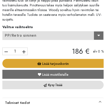
valmistettu tuoli on kevyt ja helppo pitää puhtaana. Pehmustettu istuin
tuo lisämukavuutta. Pinottavuus takaa myös helpon säilytyksen suurille
määrille ahtaammissakin tiloissa. Woody soveltuu hyvin ravintolan tai
hotellin terassille. Tuolista on saatavana myös verhoilematon malli. UV-
suojattu.
Valitse vaihtoehto
PP/Retro sininen
186 €
remove
add
alv 0 %
Lisää tarjouskoriin
Lisää muistilistalle
Kysy lisää
Tekniset tiedot