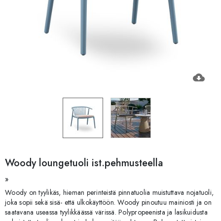
cloud_download
Woody loungetuoli ist.pehmusteella
»
Woody on tyylikäs, hieman perinteistä pinnatuolia muistuttava nojatuoli,
joka sopii sekä sisä- että ulkokäyttöön. Woody pinoutuu mainiosti ja on
saatavana useassa tyylikkäässä värissä. Polypropeenista ja lasikuidusta